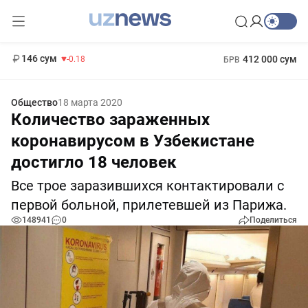
11 916 сум
28.92
13 749 сум
1 271 000 сум
32.19
МРОТ
146 сум
412 000 сум
-0.18
БРВ
Общество
18 марта 2020
Количество зараженных
коронавирусом в Узбекистане
достигло 18 человек
Все трое заразившихся контактировали с
первой больной, прилетевшей из Парижа.
148941
0
Поделиться