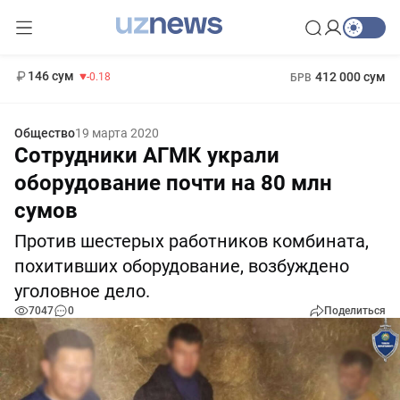
11 916 сум
28.92
13 749 сум
1 271 000 сум
32.19
МРОТ
146 сум
412 000 сум
-0.18
БРВ
Общество
19 марта 2020
Сотрудники АГМК украли
оборудование почти на 80 млн
сумов
Против шестерых работников комбината,
похитивших оборудование, возбуждено
уголовное дело.
7047
0
Поделиться