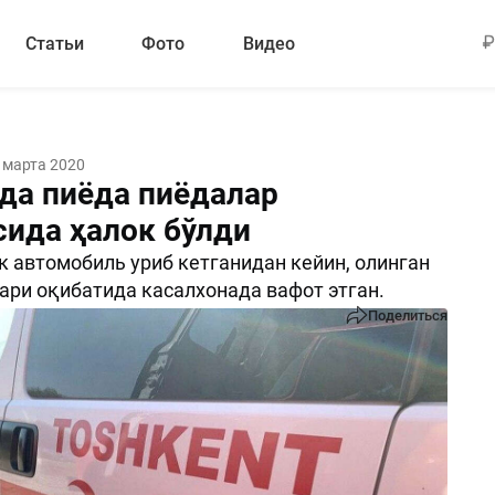
Статьи
Фото
Видео
 марта 2020
да пиёда пиёдалар
сида ҳалок бўлди
к автомобиль уриб кетганидан кейин, олинган
ари оқибатида касалхонада вафот этган.
Поделиться