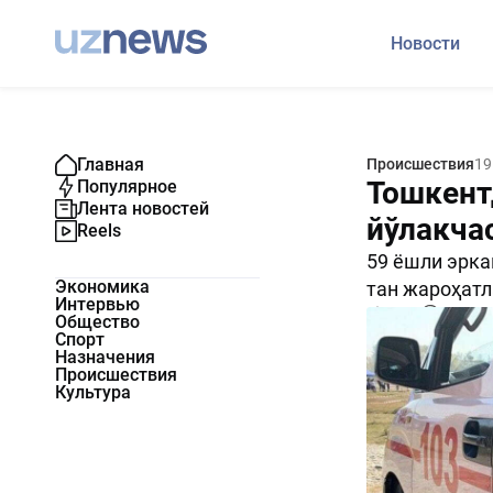
Новости
Главная
Происшествия
19
Тошкент
Популярное
Лента новостей
йўлакча
Reels
59 ёшли эрка
Экономика
тан жароҳатл
Интервью
2576
0
Общество
Спорт
Назначения
Происшествия
Культура