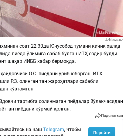
UzNews.uz
ахминан соат 22:30да Юнусобод тумани кичик ҳалқа
лида пиёда ўлимига сабаб бўлган ЙТҲ содир бўлди.
ент шаҳар ИИББ хабар бермоқда.
i ҳайдовчиси О.С. пиёдани уриб юборган. ЙТҲ
шли Р.З. олинган тан жароҳатлари сабабли
дан кўз юмган.
айдовчи тартибга солинмаган пиёдалар йўлакчасидан
аётган пиёдани кўрмай қолган.
Поделиться
сывайтесь на наш
Telegram
, чтобы
Перейти