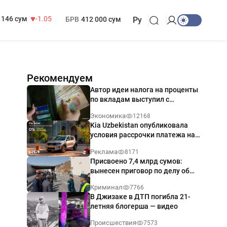
13 717 сум
-25.83
МРОТ
1 271 000 сум
146 сум
-1.05
БРВ
412 000 сум
Ру
Рекомендуем
Автор идеи налога на проценты
по вкладам выступил с
разъяснением
Экономика
12168
Kia Uzbekistan опубликовала
условия рассрочки платежа на
Kia Sonet со ставкой от 0%
Реклама
8171
годовых
Присвоено 7,4 млрд сумов:
вынесен приговор по делу об
обрушении путепровода в
Криминал
7766
Ташкенте
В Джизаке в ДТП погибла 21-
летняя блогерша — видео
Происшествия
7573