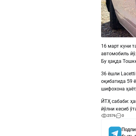
16 март куни т
автомобиль йў
Бу ҳақда Тошк
36 ёшли Lacett
оқибатида 59 ё
шифохона ҳаёт
ЙТҲ сабаби: ҳ
йўлни кесиб ўт
2576
0
Подпи