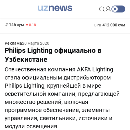
11 916 сум
28.92
13 749 сум
1 271 000 сум
32.19
МРОТ
146 сум
412 000 сум
-0.18
БРВ
Реклама
20 марта 2020
Philips Lighting официально в
Узбекистане
Отечественная компания AKFA Lighting
стала официальным дистрибьютором
Philips Lighting, крупнейшей в мире
осветительной компании, предлагающей
множество решений, включая
программное обеспечение, элементы
управления, светильники, источники и
модули освещения.