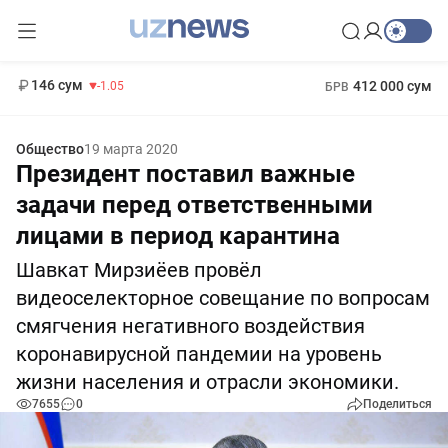
11 887 сум
-55.49
13 717 сум
1 271 000 сум
-25.83
МРОТ
146 сум
412 000 сум
-1.05
БРВ
Общество
19 марта 2020
Президент поставил важные
задачи перед ответственными
лицами в период карантина
Шавкат Мирзиёев провёл
видеоселекторное совещание по вопросам
смягчения негативного воздействия
коронавирусной пандемии на уровень
жизни населения и отрасли экономики.
7655
0
Поделиться