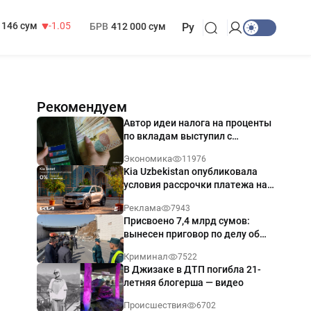
13 717 сум
-25.83
МРОТ
1 271 000 сум
146 сум
-1.05
БРВ
412 000 сум
Ру
Рекомендуем
Автор идеи налога на проценты
по вкладам выступил с
разъяснением
Экономика
11976
Kia Uzbekistan опубликовала
условия рассрочки платежа на
Kia Sonet со ставкой от 0%
Реклама
7943
годовых
Присвоено 7,4 млрд сумов:
вынесен приговор по делу об
обрушении путепровода в
Криминал
7522
Ташкенте
В Джизаке в ДТП погибла 21-
летняя блогерша — видео
Происшествия
6702