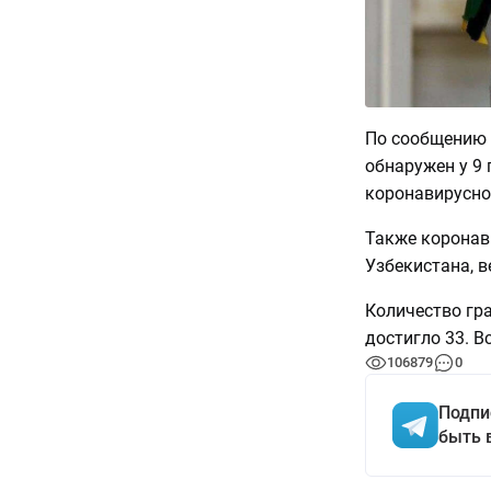
По сообщению 
обнаружен у 9 
коронавирусно
Также коронав
Узбекистана, в
Количество гр
достигло 33. 
106879
0
Подпи
быть 