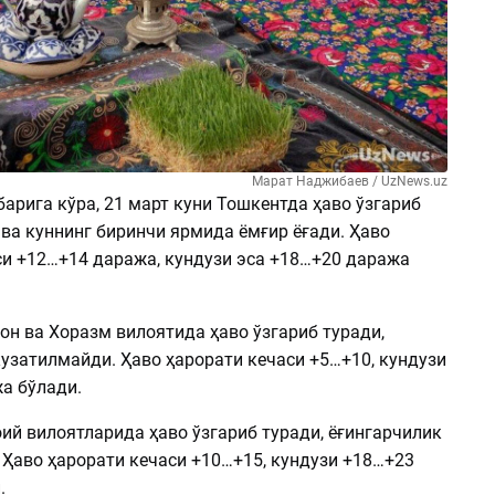
Марат Наджибаев / UzNews.uz
арига кўра, 21 март куни Тошкентда ҳаво ўзгариб
 ва куннинг биринчи ярмида ёмғир ёғади. Ҳаво
си +12…+14 даража, кундузи эса +18…+20 даража
он ва Хоразм вилоятида ҳаво ўзгариб туради,
узатилмайди. Ҳаво ҳарорати кечаси +5…+10, кундузи
а бўлади.
ий вилоятларида ҳаво ўзгариб туради, ёғингарчилик
 Ҳаво ҳарорати кечаси +10…+15, кундузи +18…+23
.