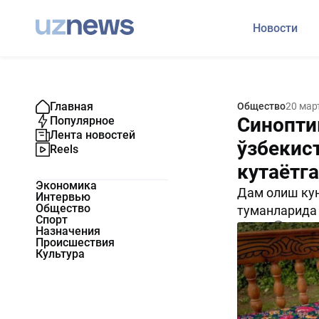
Новости
Главная
Общество
20 мар
Синопти
Популярное
Лента новостей
ўзбекис
Reels
кутаётг
Экономика
Дам олиш кун
Интервью
Общество
туманларида 
Спорт
1851
0
Назначения
Происшествия
Культура