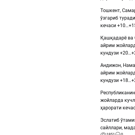
Тошкент, Сама
ўзгариб туради
кечаси +10…+1
Қашқадарё ва 
айрим жойлард
кундузи +20…+
Андижон, Нама
айрим жойлард
кундузи +18…+
Республиканинг
жойларда кучл
ҳарорати кеча
Эслатиб ўтами
сайллари, мад
1851
0