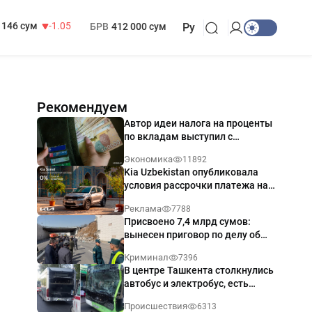
13 717 сум
-25.83
МРОТ
1 271 000 сум
146 сум
-1.05
БРВ
412 000 сум
Ру
Рекомендуем
Автор идеи налога на проценты
по вкладам выступил с
разъяснением
Экономика
11892
Kia Uzbekistan опубликовала
условия рассрочки платежа на
Kia Sonet со ставкой от 0%
Реклама
7788
годовых
Присвоено 7,4 млрд сумов:
вынесен приговор по делу об
обрушении путепровода в
Криминал
7396
Ташкенте
В центре Ташкента столкнулись
автобус и электробус, есть
пострадавший — видео
Происшествия
6313