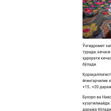
Ўзгидромет хаб
туради, кечаси
ҳарорати кеча
бўлади.
Қорақалпоғист
ёғингарчилик к
+15…+20 дараж
Бухоро ва Наво
кузатилмайди.
даража бўлади