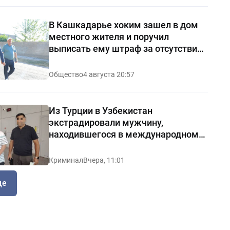
В Кашкадарье хоким зашел в дом
местного жителя и поручил
выписать ему штраф за отсутствие
чистоты — видео
Общество
4 августа 20:57
Из Турции в Узбекистан
экстрадировали мужчину,
находившегося в международном
розыске
Криминал
Вчера, 11:01
ще