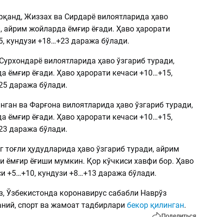
рқанд, Жиззах ва Сирдарё вилоятларида ҳаво
, айрим жойларда ёмғир ёғади. Ҳаво ҳарорати
5, кундузи +18…+23 даража бўлади.
Сурхондарё вилоятларида ҳаво ўзгариб туради,
а ёмғир ёғади. Ҳаво ҳарорати кечаси +10…+15,
25 даража бўлади.
нган ва Фарғона вилоятларида ҳаво ўзгариб туради,
а ёмғир ёғади. Ҳаво ҳарорати кечаси +10…+15,
23 даража бўлади.
 тоғли ҳудудларида ҳаво ўзгариб туради, айрим
и ёмғир ёғиши мумкин. Қор кўчкиси хавфи бор. Ҳаво
си +5…+10, кундузи +8…+13 даража бўлади.
з, Ўзбекистонда коронавирус сабабли Наврўз
аний, спорт ва жамоат тадбирлари
бекор қилинган
.
Поделиться