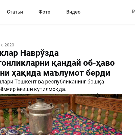
Статьи
Фото
Видео
та 2020
клар Наврўзда
тонликларни қандай об-ҳаво
ани ҳақида маълумот берди
лари Тошкент ва республиканинг бошқа
ёмғир ёғиши кутилмоқда.
Поделиться