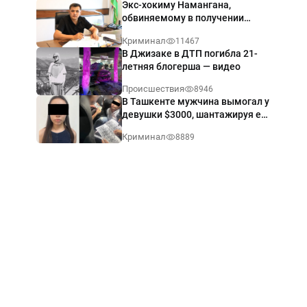
Экс-хокиму Намангана,
обвиняемому в получении
взятки $60 тыс., вынесли
Криминал
11467
приговор
В Джизаке в ДТП погибла 21-
летняя блогерша — видео
Происшествия
8946
В Ташкенте мужчина вымогал у
девушки $3000, шантажируя её
интимными фото — видео
Криминал
8889