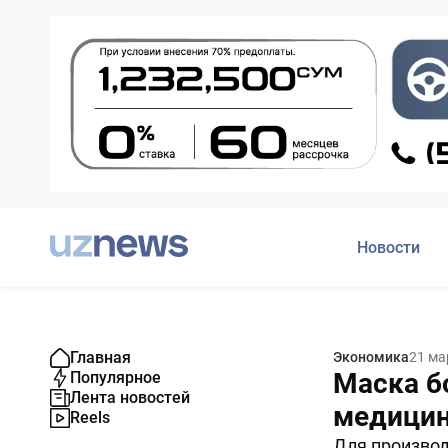
Новости
Главная
Экономика
21 ма
Маска б
Популярное
Лента новостей
медицин
Reels
Для производ