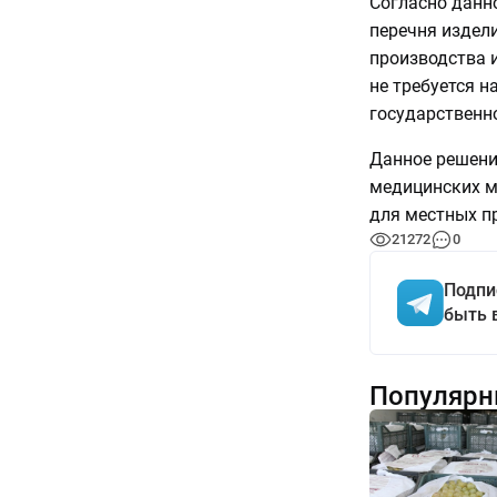
Согласно данн
перечня издели
производства 
не требуется н
государственно
Данное решени
медицинских м
для местных п
21272
0
Подпи
быть 
Популярн