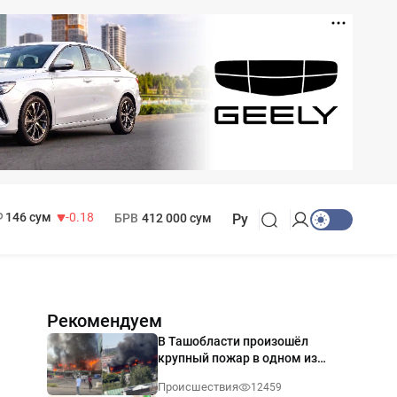
11 916 сум
28.92
13 749 сум
32.19
МРОТ
1 271 000 сум
146 сум
-0.18
БРВ
412 000 сум
Ру
Рекомендуем
В Ташобласти произошёл
крупный пожар в одном из
магазинов — видео
Происшествия
12459