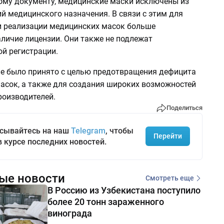
ому документу, медицинские маски исключены из
й медицинского назначения. В связи с этим для
и реализации медицинских масок больше
аличие лицензии. Они также не подлежат
й регистрации.
е было принято с целью предотвращения дефицита
асок, а также для создания широких возможностей
роизводителей.
Поделиться
сывайтесь на наш
Telegram
, чтобы
Перейти
в курсе последних новостей.
ые новости
Смотреть еще
В Россию из Узбекистана поступило
более 20 тонн зараженного
винограда