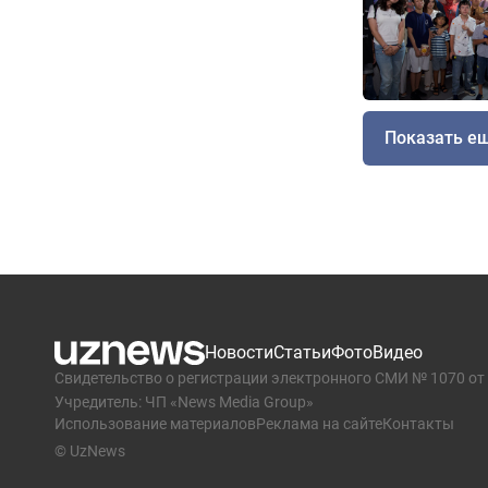
Показать е
Новости
Статьи
Фото
Видео
Свидетельство о регистрации электронного СМИ № 1070 от 
Учредитель: ЧП «News Media Group»
Использование материалов
Реклама на сайте
Контакты
© UzNews