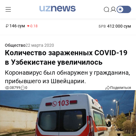
11 916 сум
28.92
13 749 сум
1 271 000 сум
32.19
МРОТ
146 сум
412 000 сум
-0.18
БРВ
Общество
22 марта 2020
Количество зараженных COVID-19
в Узбекистане увеличилось
Коронавирус был обнаружен у гражданина,
прибывшего из Швейцарии.
38799
0
Поделиться