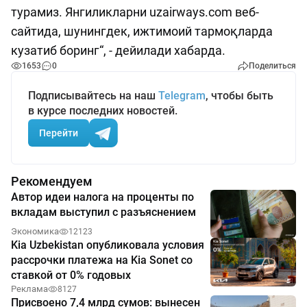
турамиз. Янгиликларни uzairways.com веб-
сайтида, шунингдек, ижтимоий тармоқларда
кузатиб боринг“, - дейилади хабарда.
1653
0
Поделиться
Подписывайтесь на наш
Telegram
, чтобы быть
в курсе последних новостей.
Перейти
Рекомендуем
Автор идеи налога на проценты по
вкладам выступил с разъяснением
Экономика
12123
Kia Uzbekistan опубликовала условия
рассрочки платежа на Kia Sonet со
ставкой от 0% годовых
Реклама
8127
Присвоено 7,4 млрд сумов: вынесен