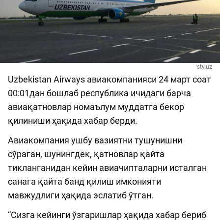
stv.uz
Uzbekistan Airways авиакомпанияси 24 март соат
00:01дан бошлаб республика ичидаги барча
авиақатновлар номаълум муддатга бекор
қилиниши ҳақида хабар берди.
Авиакомпания ушбу вазиятни тушунишни
сўраган, шунингдек, қатновлар қайта
тикланганидан кейин авиачипталарни исталган
санага қайта банд қилиш имконияти
мавжудлиги ҳақида эслатиб ўтган.
“Сизга кейинги ўзгаришлар ҳақида хабар бериб