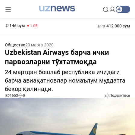
11 887 сум
-55.49
13 717 сум
1 271 000 сум
-25.83
МРОТ
146 сум
412 000 сум
-1.05
БРВ
Общество
23 марта 2020
Uzbekistan Airways барча ички
парвозларни тўхтатмоқда
24 мартдан бошлаб республика ичидаги
барча авиақатновлар номаълум муддатга
бекор қилинади.
1653
0
Поделиться