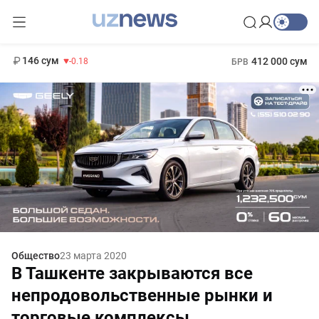
11 916 сум
28.92
13 749 сум
1 271 000 сум
32.19
МРОТ
146 сум
412 000 сум
-0.18
БРВ
Общество
23 марта 2020
В Ташкенте закрываются все
непродовольственные рынки и
торговые комплексы