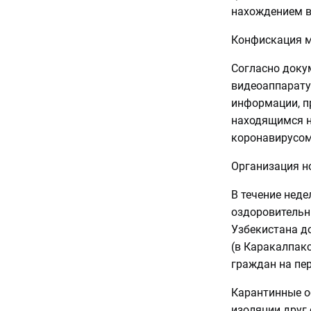
нахождением в
Конфискация 
Согласно докум
видеоаппаратур
информации, п
находящимся н
коронавирусом
Организация н
В течение неде
оздоровительн
Узбекистана д
(в Каракалпак
граждан на пе
Карантинные о
изоляции друг 