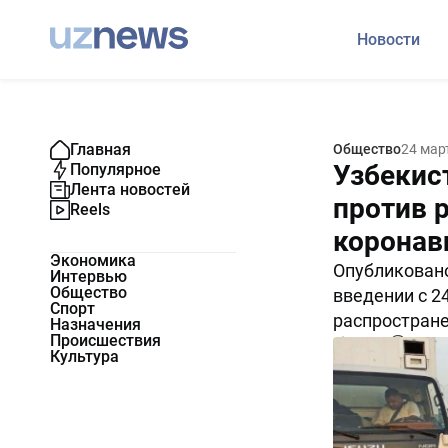
Новости
Главная
Общество
24 мар
Узбекис
Популярное
Лента новостей
против 
Reels
коронав
Экономика
Опубликовано
Интервью
Общество
введении с 2
Спорт
распростране
Назначения
Происшествия
45816
0
Культура