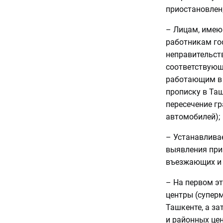
приостановлен
– Лицам, имею
работникам го
неправительст
соответствующ
работающим в 
прописку в Та
пересечение г
автомобилей);
– Устанавлива
выявления при
въезжающих и 
– На первом эт
центры (суперм
Ташкенте, а за
и районных це