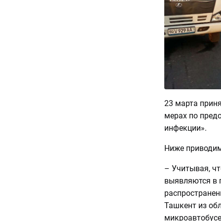
23 марта прин
мерах по пред
инфекции».
Ниже приводим
– Учитывая, ч
выявляются в 
распространени
Ташкент из обл
микроавтобусе,