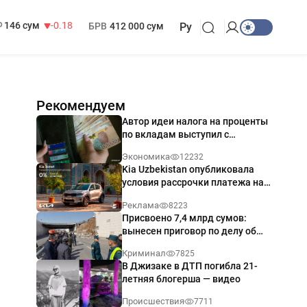
13 749 сум
32.19
МРОТ
1 271 000 сум
146 сум
-0.18
БРВ
412 000 сум
Ру
Рекомендуем
Автор идеи налога на проценты
по вкладам выступил с
разъяснением
Экономика
12232
Kia Uzbekistan опубликовала
условия рассрочки платежа на
Kia Sonet со ставкой от 0%
Реклама
8223
годовых
Присвоено 7,4 млрд сумов:
вынесен приговор по делу об
обрушении путепровода в
Криминал
7825
Ташкенте
В Джизаке в ДТП погибла 21-
летняя блогерша — видео
Происшествия
7711