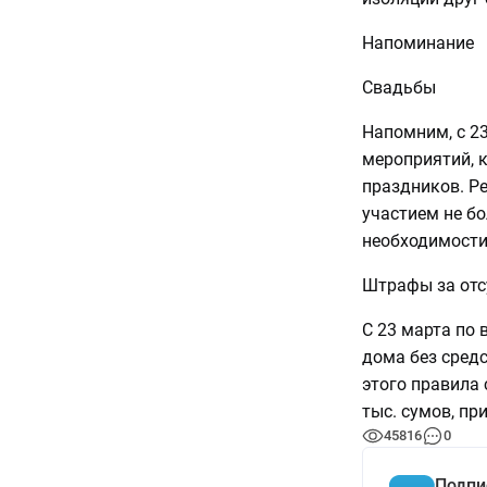
Напоминание
Свадьбы
Напомним, с 23
мероприятий, к
праздников. Р
участием не бо
необходимости
Штрафы за отс
С 23 марта по 
дома без сред
этого правила
тыс. сумов, пр
45816
0
Подпи