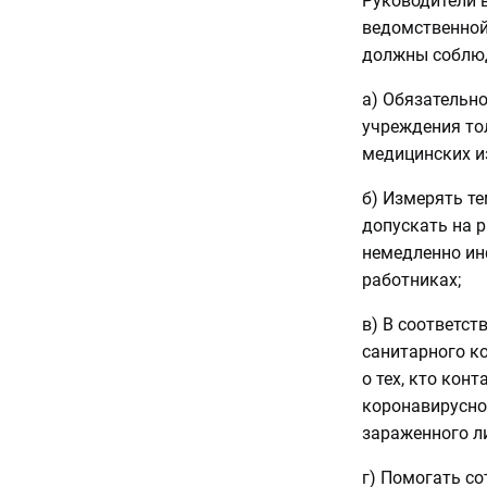
Руководители в
ведомственной
должны соблюд
а) Обязательно
учреждения то
медицинских и
б) Измерять те
допускать на р
немедленно ин
работниках;
в) В соответст
санитарного к
о тех, кто кон
коронавирусно
зараженного л
г) Помогать с