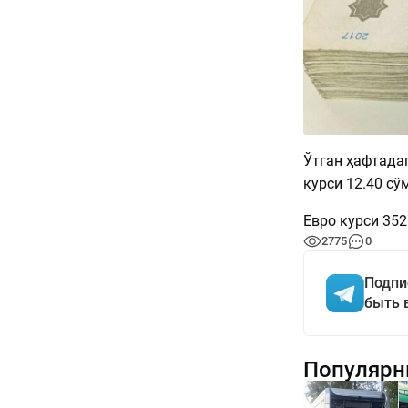
Ўтган ҳафтада
курси 12.40 сў
Евро курси 352
2775
0
Подпи
быть 
Популярн