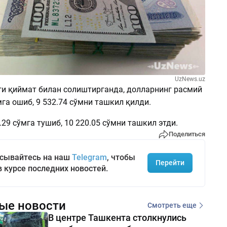
UzNews.uz
ги қиймат билан солиштирганда, долларнинг расмий
мга ошиб, 9 532.74 сўмни ташкил қилди.
.29 сўмга тушиб, 10 220.05 сўмни ташкил этди.
Поделиться
сывайтесь на наш
Telegram
, чтобы
Перейти
в курсе последних новостей.
ые новости
Смотреть еще
В центре Ташкента столкнулись