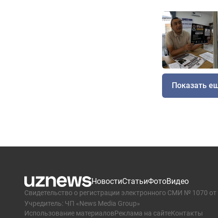
Показать е
Новости
Статьи
Фото
Видео
Свидетельство о регистрации электронного СМИ № 1070 от 
Учредитель: ЧП «News Media Group»
Использование материалов
Реклама на сайте
Контакты