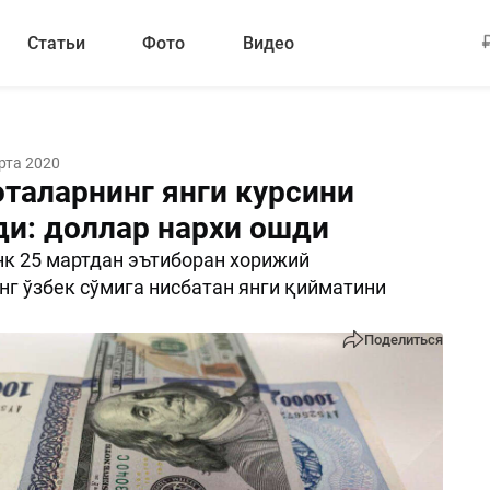
Статьи
Фото
Видео
рта 2020
таларнинг янги курсини
ди: доллар нархи ошди
к 25 мартдан эътиборан хорижий
г ўзбек сўмига нисбатан янги қийматини
Поделиться