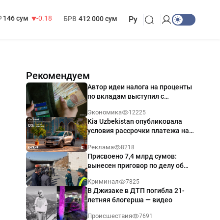
13 749 сум
32.19
МРОТ
1 271 000 сум
146 сум
-0.18
БРВ
412 000 сум
Ру
Рекомендуем
Автор идеи налога на проценты
по вкладам выступил с
разъяснением
Экономика
12225
Kia Uzbekistan опубликовала
условия рассрочки платежа на
Kia Sonet со ставкой от 0%
Реклама
8218
годовых
Присвоено 7,4 млрд сумов:
вынесен приговор по делу об
обрушении путепровода в
Криминал
7825
Ташкенте
В Джизаке в ДТП погибла 21-
летняя блогерша — видео
Происшествия
7691