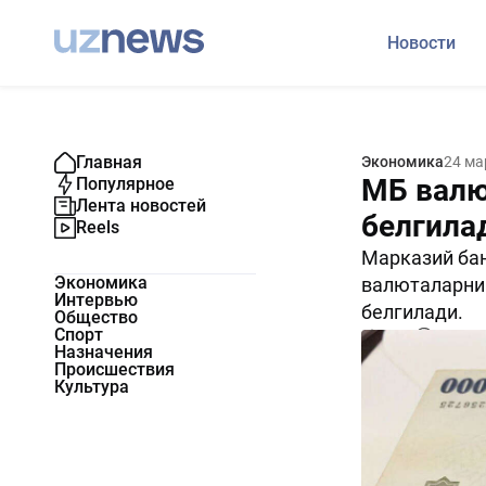
Новости
Главная
Экономика
24 ма
МБ валю
Популярное
Лента новостей
белгила
Reels
Марказий бан
Экономика
валюталарнин
Интервью
белгилади.
Общество
Спорт
2775
0
Назначения
Происшествия
Культура