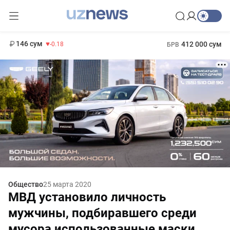
11 916 сум
28.92
13 749 сум
1 271 000 сум
32.19
МРОТ
146 сум
412 000 сум
-0.18
БРВ
Общество
25 марта 2020
МВД установило личность
мужчины, подбиравшего среди
мусора использованные маски