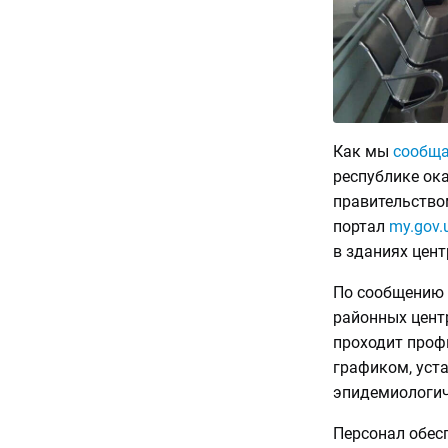
Как мы
сообщ
республике ок
правительство
портал
my.gov.
в зданиях цент
По сообщению 
районных цент
проходит проф
графиком, уст
эпидемиологич
Персонал обес