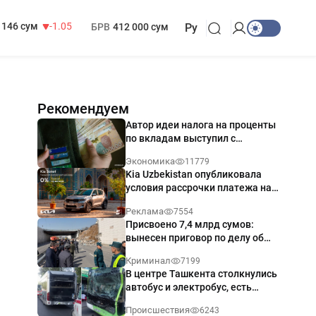
13 717 сум
-25.83
МРОТ
1 271 000 сум
146 сум
-1.05
БРВ
412 000 сум
Ру
Рекомендуем
Автор идеи налога на проценты
по вкладам выступил с
разъяснением
Экономика
11779
Kia Uzbekistan опубликовала
условия рассрочки платежа на
Kia Sonet со ставкой от 0%
Реклама
7554
годовых
Присвоено 7,4 млрд сумов:
вынесен приговор по делу об
обрушении путепровода в
Криминал
7199
Ташкенте
В центре Ташкента столкнулись
автобус и электробус, есть
пострадавший — видео
Происшествия
6243