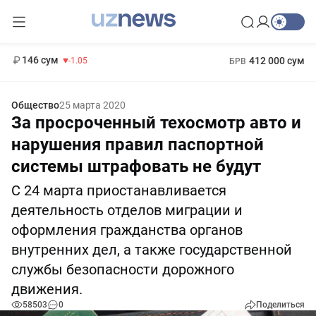
11 887 сум
-55.49
13 717 сум
1 271 000 сум
-25.83
МРОТ
146 сум
412 000 сум
-1.05
БРВ
Общество
25 марта 2020
За просроченный техосмотр авто и
нарушения правил паспортной
системы штрафовать не будут
С 24 марта приостанавливается
деятельность отделов миграции и
оформления гражданства органов
внутренних дел, а также государственной
службы безопасности дорожного
движения.
58503
0
Поделиться