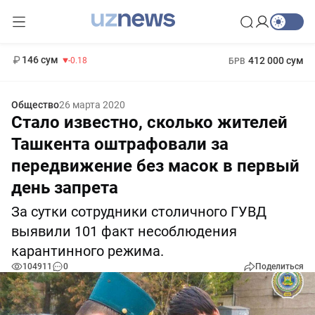
11 916 сум
28.92
13 749 сум
1 271 000 сум
32.19
МРОТ
146 сум
412 000 сум
-0.18
БРВ
Общество
26 марта 2020
Стало известно, сколько жителей
Ташкента оштрафовали за
передвижение без масок в первый
день запрета
За сутки сотрудники столичного ГУВД
выявили 101 факт несоблюдения
карантинного режима.
104911
0
Поделиться