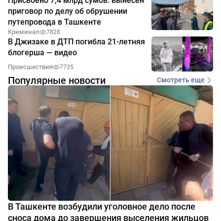
Присвоено 7,4 млрд сумов: вынесен
приговор по делу об обрушении
путепровода в Ташкенте
Криминал
7828
В Джизаке в ДТП погибла 21-летняя
блогерша — видео
Происшествия
7735
Популярные новости
Смотреть еще
В Ташкенте возбудили уголовное дело после
сноса дома до завершения выселения жильцов