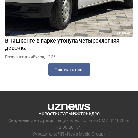
В Ташкенте в парке утонула четырехлетняя
девочка
Происшествия
Вчера, 12:36
Показать еще
Новости
Статьи
Фото
Видео
Свидетельство о регистрации электронного СМИ № 1070 от
12.08.2015г.
Учредитель: ЧП «News Media Group»