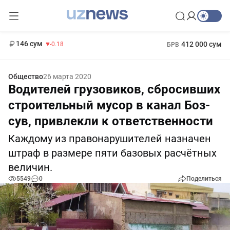
11 916 сум
28.92
13 749 сум
1 271 000 сум
32.19
МРОТ
146 сум
412 000 сум
-0.18
БРВ
Общество
26 марта 2020
Водителей грузовиков, сбросивших
строительный мусор в канал Боз-
сув, привлекли к ответственности
Каждому из правонарушителей назначен
штраф в размере пяти базовых расчётных
величин.
5549
0
Поделиться