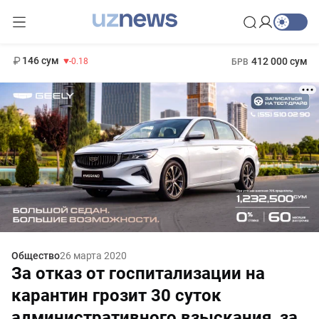
11 916 сум
28.92
13 749 сум
1 271 000 сум
32.19
МРОТ
146 сум
412 000 сум
-0.18
БРВ
Общество
26 марта 2020
За отказ от госпитализации на
карантин грозит 30 суток
административного взыскания, за