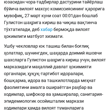
юзасидан чора-тадбирлар дастурини тайёрлаш
бўйича вилоят махсус комиссиясининг қарорига
мувофиқ, 27 март куни соат 00:01дан бошлаб
Гулистон шаҳрига кириш ва чиқиш вақтинча
тўхтатилади, деб
хабар
бермоқда вилоят
ҳокимлиги матбуот хизмати.
Ушбу чекловлар юк ташиш билан боғлиқ
ҳолатлар, шунингдек, шаҳарда доимий яшовчи
шахсларга Гулистон шаҳрига кириш учун, вилоят
марказидаги маҳаллий давлат ҳокимияти
органлари, ҳуқуқ-тартибот идоралари,
бошқарма, идора ва ташкилотларда меҳнат
фаолиятини амалга ошираётган раҳбар ва
ходимлар, шифокор ва ҳамширалар, санитария-
эпидемиологик осойишталик маркази
ходимлари ҳамда вилоят туманларига