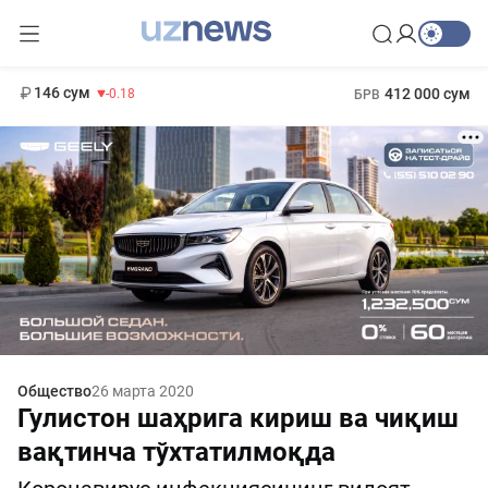
11 916 сум
28.92
13 749 сум
1 271 000 сум
32.19
МРОТ
146 сум
412 000 сум
-0.18
БРВ
Общество
26 марта 2020
Гулистон шаҳрига кириш ва чиқиш
вақтинча тўхтатилмоқда