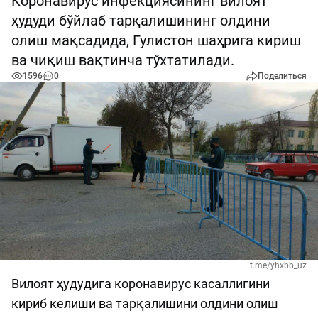
Коронавирус инфекциясининг вилоят
ҳудуди бўйлаб тарқалишининг олдини
олиш мақсадида, Гулистон шаҳрига кириш
ва чиқиш вақтинча тўхтатилади.
1596
0
Поделиться
t.me/yhxbb_uz
Вилоят ҳудудига коронавирус касаллигини
кириб келиши ва тарқалишини олдини олиш