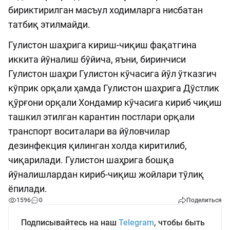
бириктирилган масъул ходимларга нисбатан
татбиқ этилмайди.
Гулистон шаҳрига кириш-чиқиш фақатгина
иккита йўналиш бўйича, яъни, биринчиси
Гулистон шаҳри Гулистон кўчасига йўл ўтказгич
кўприк орқали ҳамда Гулистон шаҳрига Дўстлик
қўрғони орқали Хондамир кўчасига кириб чиқиш
ташкил этилган карантин постлари орқали
транспорт воситалари ва йўловчилар
дезинфекция қилинган холда киритилиб,
чиқарилади. Гулистон шаҳрига бошқа
йўналишлардан кириб-чиқиш жойлари тўлиқ
ёпилади.
1596
0
Поделиться
Подписывайтесь на наш
Telegram
, чтобы быть