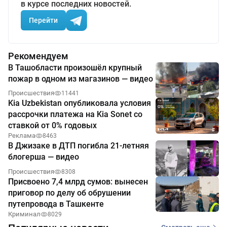
в курсе последних новостей.
Перейти
Рекомендуем
В Ташобласти произошёл крупный
пожар в одном из магазинов — видео
Происшествия
11441
Kia Uzbekistan опубликовала условия
рассрочки платежа на Kia Sonet со
ставкой от 0% годовых
Реклама
8463
В Джизаке в ДТП погибла 21-летняя
блогерша — видео
Происшествия
8308
Присвоено 7,4 млрд сумов: вынесен
приговор по делу об обрушении
путепровода в Ташкенте
Криминал
8029