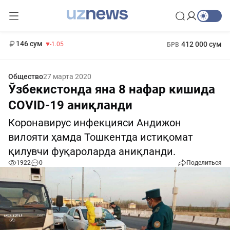
11 887 сум
-55.49
13 717 сум
1 271 000 сум
-25.83
МРОТ
146 сум
412 000 сум
-1.05
БРВ
Общество
27 марта 2020
Ўзбекистонда яна 8 нафар кишида
COVID-19 аниқланди
Коронавирус инфекцияси Андижон
вилояти ҳамда Тошкентда истиқомат
қилувчи фуқароларда аниқланди.
1922
0
Поделиться