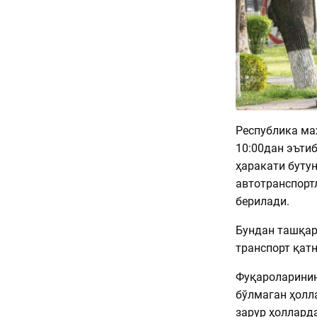
Республика мах
10:00дан эъти
ҳаракати бутун
автотранспорт
берилади.
Бундан ташқар
транспорт қат
Фуқароларинин
бўлмаган ҳолл
зарур ҳолларда