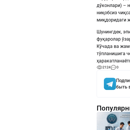
дўконлари) – 
ниқобсиз чиқса
миқдоридаги ж
Шунингдек, эп
фуқаролар ўза
Кўчада ва жам
тўпланишига че
ҳаракатланаёт
2124
0
Подпи
быть 
Популярн