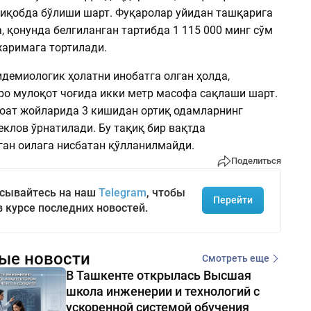
ниқобда бўлиши шарт. Фуқаролар уйидан ташқарига
, қонунда белгиланган тартибда 1 115 000 минг сўм
аримага тортилади.
идемиологик ҳолатни инобатга олган ҳолда,
ро мулоқот чоғида икки метр масофа сақлаши шарт.
оат жойларида 3 кишидан ортиқ одамларнинг
клов ўрнатилади. Бу тақиқ бир вақтда
ган оилага нисбатан қўлланилмайди.
Поделиться
сывайтесь на наш
Telegram
, чтобы
Перейти
в курсе последних новостей.
ые новости
Смотреть еще
В Ташкенте открылась Высшая
школа инженерии и технологий с
ускоренной системой обучения