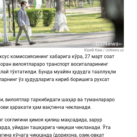
Юрий Ким / UzNews.uz
сус комиссиясининг хабарига кўра, 27 март соат
боран вилоятлараро транспорт воситаларининг
лай тўхтатилди. Бунда муайян ҳудудга тааллуқли
ларнинг ўз ҳудудларига кириб боришига рухсат
и, вилоятлар таркибидаги шаҳар ва туманлараро
нови ҳаракати ҳам вақтинча чекланади.
г соғлиғини ҳимоя қилиш мақсадида, зарур
арда, уйидан ташқарига чиқиши чекланади. Ўта
гина кўчага чиққанда (дорихона, озиқ-овқат