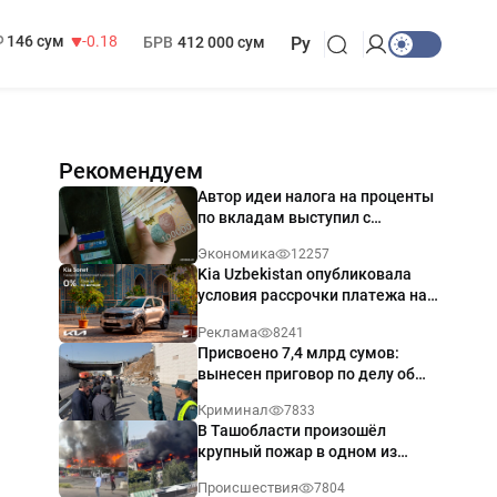
13 749 сум
32.19
МРОТ
1 271 000 сум
146 сум
-0.18
БРВ
412 000 сум
Ру
Рекомендуем
Автор идеи налога на проценты
по вкладам выступил с
разъяснением
Экономика
12257
Kia Uzbekistan опубликовала
условия рассрочки платежа на
Kia Sonet со ставкой от 0%
Реклама
8241
годовых
Присвоено 7,4 млрд сумов:
вынесен приговор по делу об
обрушении путепровода в
Криминал
7833
Ташкенте
В Ташобласти произошёл
крупный пожар в одном из
магазинов — видео
Происшествия
7804