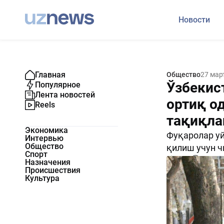
Новости
Главная
Общество
27 мар
Ўзбекис
Популярное
Лента новостей
ортиқ о
Reels
тақиқла
Экономика
Фуқаролар уй
Интервью
Общество
қилиш учун 
Спорт
2124
0
Назначения
Происшествия
Культура