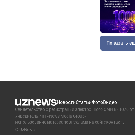
Показать е
Новости
Статьи
Фото
Видео
Свидетельство о регистрации электронного СМИ № 1070 от 
Учредитель: ЧП «News Media Group»
Использование материалов
Реклама на сайте
Контакты
© UzNews