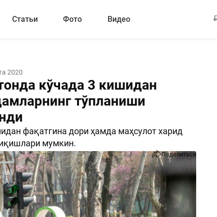
Статьи
Фото
Видео
та 2020
тонда кўчада 3 кишидан
дамларнинг тўпланиши
нди
идан фақатгина дори ҳамда маҳсулот харид
чиқишлари мумкин.
Поделиться