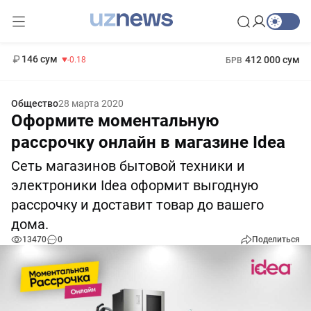
11 916 сум
28.92
13 749 сум
1 271 000 сум
32.19
МРОТ
146 сум
412 000 сум
-0.18
БРВ
Общество
28 марта 2020
Оформите моментальную
рассрочку онлайн в магазине Idea
Сеть магазинов бытовой техники и
электроники Idea оформит выгодную
рассрочку и доставит товар до вашего
дома.
13470
0
Поделиться