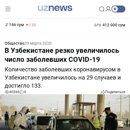
11 887 сум
-55.49
13 717 сум
1 271 000 сум
-25.83
МРОТ
146 сум
412 000 сум
-1.05
БРВ
Общество
29 марта 2020
В Узбекистане резко увеличилось
число заболевших COVID-19
Количество заболевших коронавирусом в
Узбекистане увеличилось на 29 случаев и
достигло 133.
40266
0
Поделиться