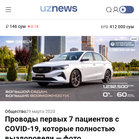
11 916 сум
28.92
13 749 сум
1 271 000 сум
32.19
МРОТ
146 сум
412 000 сум
-0.18
БРВ
Общество
29 марта 2020
Проводы первых 7 пациентов с
COVID-19, которые полностью
выздоровели — фото