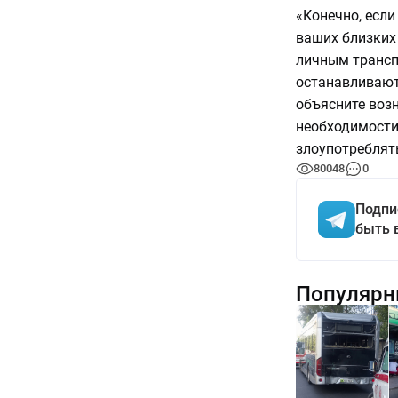
«Конечно, если
ваших близких
личным транспо
останавливают
объясните воз
необходимости 
злоупотреблять
80048
0
Подпи
быть 
Популярн