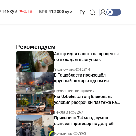
13 749 сум
32.19
МРОТ
1 271 000 сум
146 сум
-0.18
БРВ
412 000 сум
Ру
Рекомендуем
Автор идеи налога на проценты
по вкладам выступил с
разъяснением
Экономика
12314
В Ташобласти произошёл
крупный пожар в одном из
магазинов — видео
Происшествия
8567
Kia Uzbekistan опубликовала
условия рассрочки платежа на
Kia Sonet со ставкой от 0%
Реклама
8267
годовых
Присвоено 7,4 млрд сумов:
вынесен приговор по делу об
обрушении путепровода в
Криминал
7863
Ташкенте