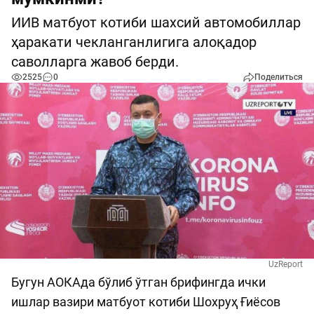
ИИВ матбуот котиби шахсий автомобиллар
ҳаракати чекланганлигига алоқадор
саволларга жавоб берди.
2525
0
Поделиться
UzReport
Бугун АОКАда бўлиб ўтган брифингда ички
ишлар вазири матбуот котиби Шохруҳ Ғиёсов