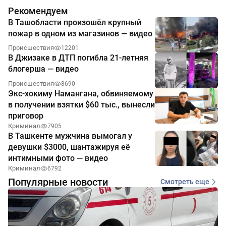
Рекомендуем
В Ташобласти произошёл крупный
пожар в одном из магазинов — видео
Происшествия
12201
В Джизаке в ДТП погибла 21-летняя
блогерша — видео
Происшествия
8690
Экс-хокиму Намангана, обвиняемому
в получении взятки $60 тыс., вынесли
приговор
Криминал
7905
В Ташкенте мужчина вымогал у
девушки $3000, шантажируя её
интимными фото — видео
Криминал
6792
Популярные новости
Смотреть еще