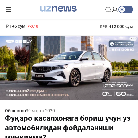
11 916 сум
28.92
13 749 сум
1 271 000 сум
32.19
МРОТ
146 сум
412 000 сум
-0.18
БРВ
Общество
30 марта 2020
Фуқаро касалхонага бориш учун ўз
автомобилидан фойдаланиши
мумкинми?