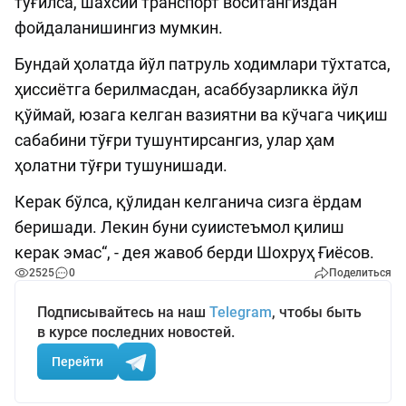
туғилса, шахсий транспорт воситангиздан
фойдаланишингиз мумкин.
Бундай ҳолатда йўл патруль ходимлари тўхтатса,
ҳиссиётга берилмасдан, асаббузарликка йўл
қўймай, юзага келган вазиятни ва кўчага чиқиш
сабабини тўғри тушунтирсангиз, улар ҳам
ҳолатни тўғри тушунишади.
Керак бўлса, қўлидан келганича сизга ёрдам
беришади. Лекин буни суиистеъмол қилиш
керак эмас“, - дея жавоб берди Шохруҳ Ғиёсов.
2525
0
Поделиться
Подписывайтесь на наш
Telegram
, чтобы быть
в курсе последних новостей.
Перейти