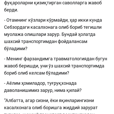
фуқароларни қизиқтирган саволларга жавоб
берди.
- Отамнинг кўзлари кўрмайди, ҳар икки кунда
Себзордаги касалхонага олиб бориб тегишли
муолажа олишлари зарур. Бундай ҳолатда
шахсий транспортимдан фойдалансам
бўладими?
- Менинг фарзандимга травматологиядан бугун
жавоб беришди, уни ўз шахсий транспортимда
бориб олиб келсам бўладими?
- Аёлим ҳомиладор, туғруқхонада
даволанишимиз зарур, нима қилай?
“Албатта, агар сизни, ёки яқинларингизни
касалхонага олиб боришга жиддий зарурат