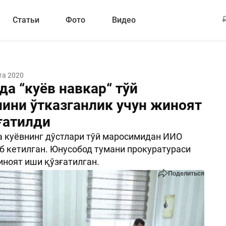
Статьи
Фото
Видео
та 2020
а “куёв навкар“ тўй
ини ўтказганлик учун жиноят
ғатилди
а куёвнинг дўстлари тўй маросимидан ИИО
б кетилган. Юнусобод тумани прокуратураси
ноят иши қўзғатилган.
Поделиться