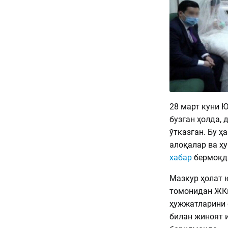
28 март куни 
бузган ҳолда, 
ўтказган. Бу 
алоқалар ва ҳ
хабар
бермоқд
Мазкур ҳолат 
томонидан ЖКн
ҳужжатларини 
билан жиноят и