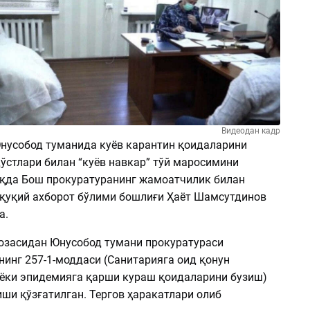
Видеодан кадр
Юнусобод туманида куёв карантин қоидаларини
дўстлари билан “куёв навкар” тўй маросимини
ҳақда Бош прокуратуранинг жамоатчилик билан
уқуқий ахборот бўлими бошлиғи Ҳаёт Шамсутдинов
а.
юзасидан Юнусобод тумани прокуратураси
инг 257-1-моддаси (Санитарияга оид қонун
ёки эпидемияга қарши кураш қоидаларини бузиш)
ши қўзғатилган. Тергов ҳаракатлари олиб