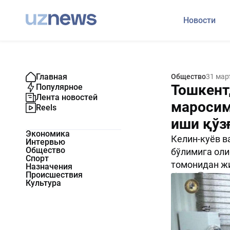
Новости
Главная
Общество
31 мар
Тошкентд
Популярное
Лента новостей
маросим
Reels
иши қўз
Экономика
Келин-куёв в
Интервью
Общество
бўлимига оли
Спорт
томонидан жи
Назначения
Происшествия
2695
0
Культура