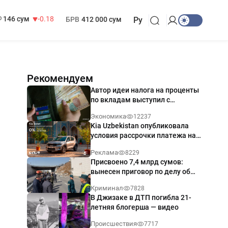
13 749 сум
32.19
МРОТ
1 271 000 сум
146 сум
-0.18
БРВ
412 000 сум
Ру
Рекомендуем
Автор идеи налога на проценты
по вкладам выступил с
разъяснением
Экономика
12237
Kia Uzbekistan опубликовала
условия рассрочки платежа на
Kia Sonet со ставкой от 0%
Реклама
8229
годовых
Присвоено 7,4 млрд сумов:
вынесен приговор по делу об
обрушении путепровода в
Криминал
7828
Ташкенте
В Джизаке в ДТП погибла 21-
летняя блогерша — видео
Происшествия
7717