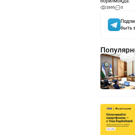
борилмоқда.
2695
0
Подпи
быть 
Популярн