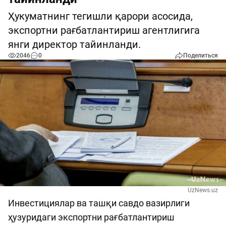
Ҳукуматнинг тегишли қарори асосида,
экспортни рағбатлантириш агентлигига
янги директор тайинланди.
2046
0
Поделиться
UzNews.uz
Инвестициялар ва ташқи савдо вазирлиги
ҳузуридаги экспортни рағбатлантириш