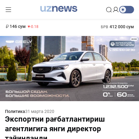
11 916 сум
28.92
13 749 сум
1 271 000 сум
32.19
МРОТ
146 сум
412 000 сум
-0.18
БРВ
Политика
31 марта 2020
Экспортни рағбатлантириш
агентлигига янги директор
тайинланди