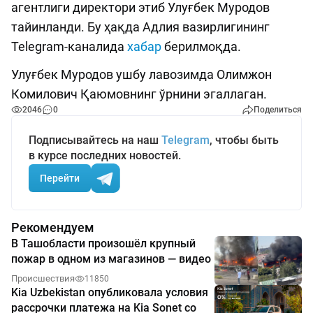
агентлиги директори этиб Улуғбек Муродов
тайинланди. Бу ҳақда Адлия вазирлигининг
Telegram-каналида
хабар
берилмоқда.
Улуғбек Муродов ушбу лавозимда Олимжон
Комилович Қаюмовнинг ўрнини эгаллаган.
2046
0
Поделиться
Подписывайтесь на наш
Telegram
, чтобы быть
в курсе последних новостей.
Перейти
Рекомендуем
В Ташобласти произошёл крупный
пожар в одном из магазинов — видео
Происшествия
11850
Kia Uzbekistan опубликовала условия
рассрочки платежа на Kia Sonet со