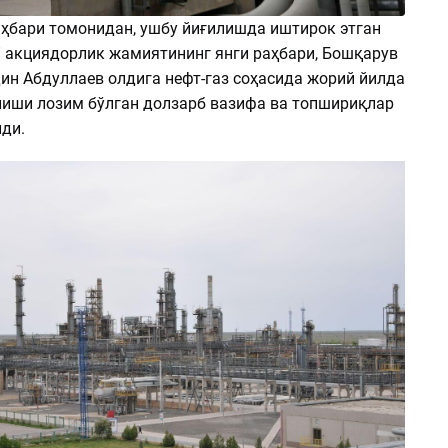
ҳбари томонидан, ушбу йиғилишда иштирок этган
” акциядорлик жамиятининг янги раҳбари, Бошқарув
ин Абдуллаев олдига нефт-газ соҳасида жорий йилда
иши лозим бўлган долзарб вазифа ва топшириқлар
лди.