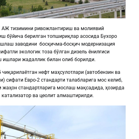
” АЖ тизимини ривожлантириш ва молиявий
ш бўйича берилган топшириқлар асосида Бухоро
ишлаш заводини босқичма-босқич модернизация
ифатли экологик тоза бўлган дизель ёнилғиси
 ишлари жадаллик билан олиб борилди.
 чиқарилаётган нефт маҳсулотлари (автобензин ва
и) сифати Евро-2 стандарти талабларига мос келиб,
и жаҳон стандартларига мослаш мақсадида, ҳозирда
 катализатор ва цеолит алмаштирилди.