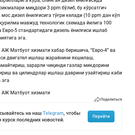
аҳлилларига кўра, олинган дизел ёнилғисида
рикмалари миқдори 3 ppm бўлиб, бу кўрсатгич
 мос дизел ёнилғисига тўғри келади (10 ppm дан кўп
 қурилма мавжуд технологик схемада йилига 100
а Евро-5 стандартидаги дизель ёнилғиси ишлаб
иятига эга.
 АЖ Матбуот хизмати хабар беришича, “Евро-4” ва
ғиси двигател ишлаш жараёнини яхшилаш,
майтириш, зарарли чиқинди газлар микдорини
ириш ва цилиндрлар ишлаш даврини узайтириш каби
 эга
” АЖ Матбуот хизмати
Поделиться
сывайтесь на наш
Telegram
, чтобы
Перейти
в курсе последних новостей.