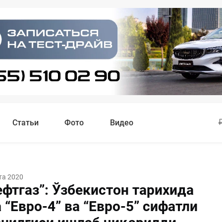
Статьи
Фото
Видео
та 2020
ефтгаз”: Ўзбекистон тарихида
 “Евро-4” ва “Евро-5” сифатли