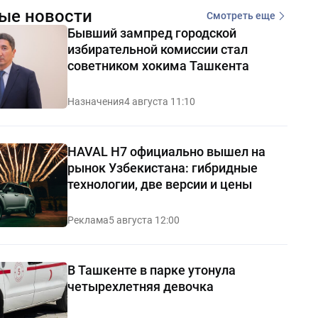
ые новости
Смотреть еще
Бывший зампред городской
избирательной комиссии стал
советником хокима Ташкента
Назначения
4 августа 11:10
HAVAL H7 официально вышел на
рынок Узбекистана: гибридные
технологии, две версии и цены
Реклама
5 августа 12:00
В Ташкенте в парке утонула
четырехлетняя девочка