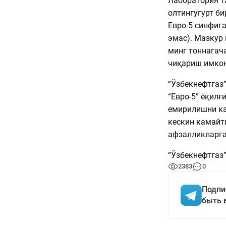
Лаборатория т
олтингугурт би
Евро-5 синфига
эмас). Мазкур
минг тоннагач
чиқариш имкон
“Ўзбекнефтгаз”
“Евро-5” ёқил
емирилишни ка
кескин камайт
афзалликларга
“Ўзбекнефтгаз
2383
0
Подпи
быть 