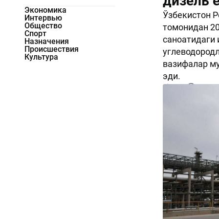
дизель 
Экономика
Ўзбекистон 
Интервью
Общество
томонидан 20
Спорт
саноатидаги 
Назначения
Происшествия
углеводород
Культура
вазифалар му
эди.
2383
0