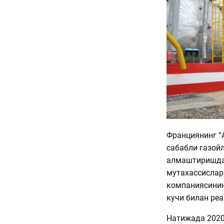
Франциянинг “
сабабли газой
алмаштиришда 
мутахассислар
компаниясинин
кучи билан реа
Натижада 2020