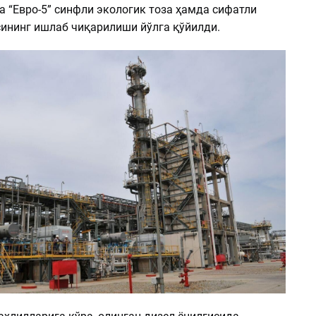
ва “Евро-5” синфли экологик тоза ҳамда сифатли
сининг ишлаб чиқарилиши йўлга қўйилди.