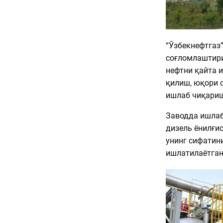
“Ўзбекнефтгаз
соғломлаштири
нефтни қайта 
қилиш, юқори с
ишлаб чиқариш
Заводда ишлаб
дизель ёнилғис
унинг сифатин
ишлатилаётган