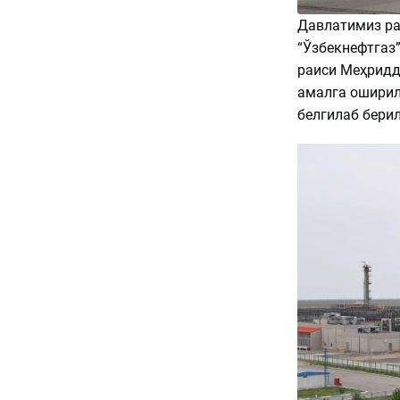
Давлатимиз ра
“Ўзбекнефтгаз
раиси Меҳридд
амалга оширил
белгилаб бери