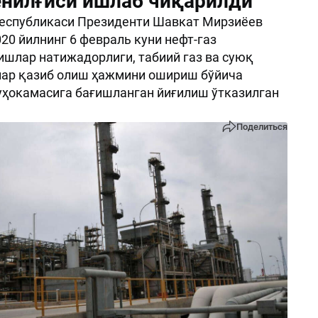
ёнилғиси ишлаб чиқарилди
Республикаси Президенти Шавкат Мирзиёев
20 йилнинг 6 февраль куни нефт-газ
ишлар натижадорлиги, табиий газ ва суюқ
лар қазиб олиш ҳажмини ошириш бўйича
ҳокамасига бағишланган йиғилиш ўтказилган
Поделиться