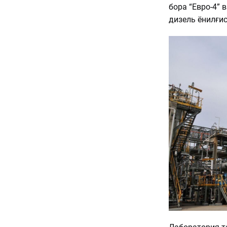
бора “Евро-4” 
дизель ёнилғи