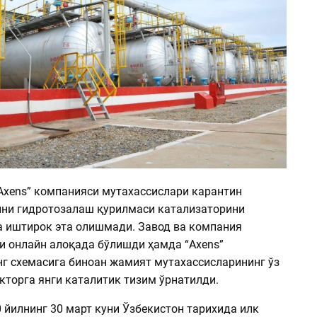
Axens” компанияси мутахассислари карантин
лни гидротозалаш қурилмаси катализаторини
иштирок эта олишмади. Завод ва компания
и онлайн алоқада бўлишди ҳамда “Axens”
г схемасига биноан жамият мутахассисларининг ўз
кторга янги каталитик тизим ўрнатилди.
 йилнинг 30 март куни Ўзбекистон тарихида илк