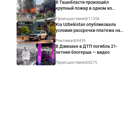
В Ташобласти произошёл
крупный пожар в одном из
магазинов — видео
Происшествия
11358
Kia Uzbekistan опубликовала
условия рассрочки платежа на
Kia Sonet со ставкой от 0%
Реклама
8439
годовых
В Джизаке в ДТП погибла 21-
летняя блогерша — видео
Происшествия
8275