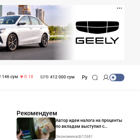
11 916 сум
28.92
13 749 сум
32.19
МРОТ
1 271 000 сум
146 сум
-0.18
БРВ
412 000 сум
Ру
Рекомендуем
Автор идеи налога на проценты
по вкладам выступил с
разъяснением
Экономика
12681