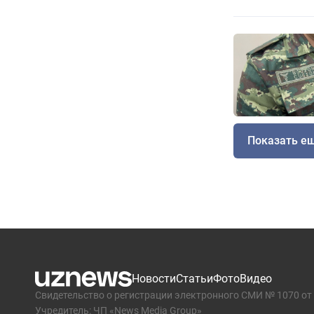
Показать е
Новости
Статьи
Фото
Видео
Свидетельство о регистрации электронного СМИ № 1070 от 
Учредитель: ЧП «News Media Group»