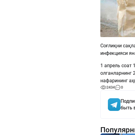
Соғлиқни сақл
инфекцияси ян
1 апрель соат 
олганларнинг 
нафарининг аҳв
2434
0
Подпи
быть 
Популярн