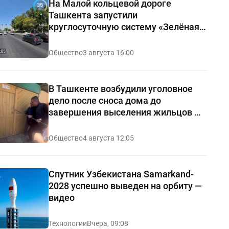
На Малой кольцевой дороге
Ташкента запустили
круглосуточную систему «Зелёная
волна»
Общество
3 августа 16:00
В Ташкенте возбудили уголовное
дело после сноса дома до
завершения выселения жильцов —
видео
Общество
4 августа 12:05
Спутник Узбекистана Samarkand-
2028 успешно выведен на орбиту —
видео
Технологии
Вчера, 09:08