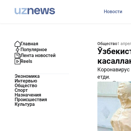
Новости
Главная
Общество
1 апре
Ўзбекис
Популярное
Лента новостей
касалла
Reels
Коронавирус 
Экономика
етди.
Интервью
2434
0
Общество
Спорт
Назначения
Происшествия
Культура