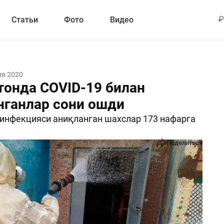
Статьи
Фото
Видео
ля 2020
тонда COVID-19 билан
нганлар сони ошди
инфекцияси аниқланган шахслар 173 нафарга
Поделиться