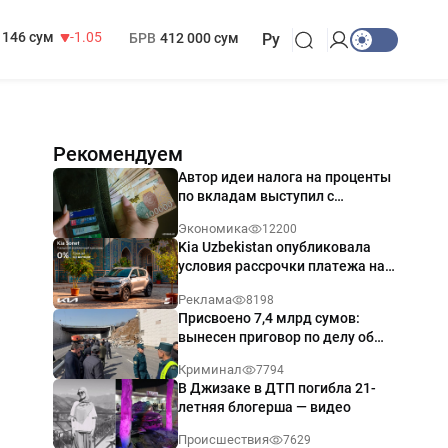
13 717 сум
-25.83
МРОТ
1 271 000 сум
146 сум
-1.05
БРВ
412 000 сум
Ру
Рекомендуем
Автор идеи налога на проценты
по вкладам выступил с
разъяснением
Экономика
12200
Kia Uzbekistan опубликовала
условия рассрочки платежа на
Kia Sonet со ставкой от 0%
Реклама
8198
годовых
Присвоено 7,4 млрд сумов:
вынесен приговор по делу об
обрушении путепровода в
Криминал
7794
Ташкенте
В Джизаке в ДТП погибла 21-
летняя блогерша — видео
Происшествия
7629