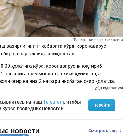
Тошкент вилояти ҳокимлиги
аш вазирлигининг хабарига кўра, коронавирус
а бир нафар кишида аниқланган.
10:00 ҳолатига кўра, коронавирусни юқтириб
21 нафарига пневмония ташхиси қўйилган, 5
оли оғир ва яна 2 нафари нисбатан оғир ҳолатда.
Поделиться
сывайтесь на наш
Telegram
, чтобы
Перейти
в курсе последних новостей.
ые новости
Смотреть еще