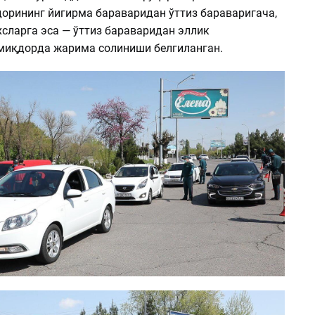
орининг йигирма бараваридан ўттиз бараваригача,
сларга эса — ўттиз бараваридан эллик
миқдорда жарима солиниши белгиланган.