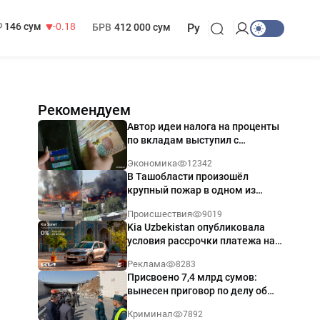
13 749 сум
32.19
МРОТ
1 271 000 сум
146 сум
-0.18
БРВ
412 000 сум
Ру
Рекомендуем
Автор идеи налога на проценты
по вкладам выступил с
разъяснением
Экономика
12342
В Ташобласти произошёл
крупный пожар в одном из
магазинов — видео
Происшествия
9019
Kia Uzbekistan опубликовала
условия рассрочки платежа на
Kia Sonet со ставкой от 0%
Реклама
8283
годовых
Присвоено 7,4 млрд сумов:
вынесен приговор по делу об
обрушении путепровода в
Криминал
7892
Ташкенте