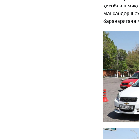
ҳисоблаш миқд
мансабдор шах
бараваригача 