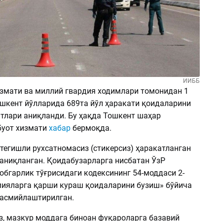
ИИББ
измати ва миллий гвардия ходимлари томонидан 1
ошкент йўлларида 689та йўл ҳаракати қоидаларини
атлари аниқланди. Бу ҳақда Тошкент шаҳар
буот хизмати
хабар
бермоқда.
 тегишли рухсатномасиз (стикерсиз) ҳаракатланган
аниқланган. Қоидабузарларга нисбатан ЎзР
бгарлик тўғрисидаги кодексининг 54-моддаси 2-
ияларга қарши кураш қоидаларини бузиш» бўйича
асмийлаштирилган.
з, мазкур моддага биноан фуқароларга базавий