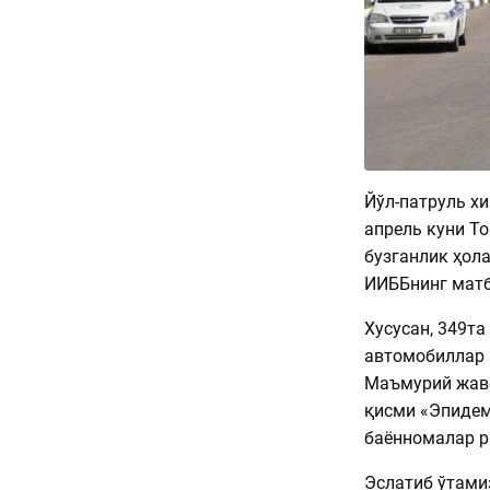
Йўл-патруль х
апрель куни Т
бузганлик ҳол
ИИББнинг мат
Хусусан, 349та
автомобиллар 
Маъмурий жаво
қисми «Эпидем
баённомалар р
Эслатиб ўтами