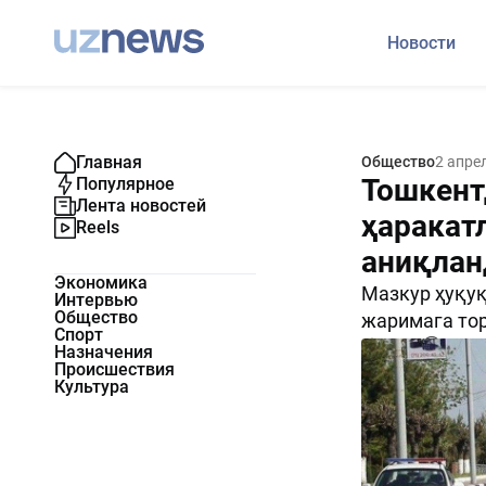
Новости
Главная
Общество
2 апре
Тошкент
Популярное
Лента новостей
ҳаракат
Reels
аниқлан
Экономика
Мазкур ҳуқуқ
Интервью
Общество
жаримага тор
Спорт
55758
0
Назначения
Происшествия
Культура