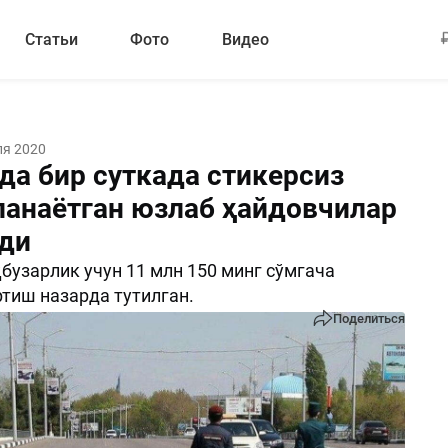
Статьи
Фото
Видео
ля 2020
да бир суткада стикерсиз
ланаётган юзлаб ҳайдовчилар
ди
бузарлик учун 11 млн 150 минг сўмгача
тиш назарда тутилган.
Поделиться