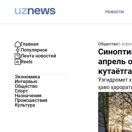
Новости
Главная
Общество
3 апре
Синопти
Популярное
Лента новостей
апрель 
Reels
кутаётг
Экономика
Ўзгидромет х
Интервью
Общество
ҳаво ҳарорат
Спорт
2481
0
Назначения
Происшествия
Культура