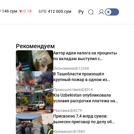
13 749 сум
32.19
МРОТ
1 271 000 сум
146 сум
-0.18
БРВ
412 000 сум
Ру
Рекомендуем
Автор идеи налога на проценты
по вкладам выступил с
разъяснением
Экономика
12334
В Ташобласти произошёл
крупный пожар в одном из
магазинов — видео
Происшествия
8916
Kia Uzbekistan опубликовала
условия рассрочки платежа на
Kia Sonet со ставкой от 0%
Реклама
8279
годовых
Присвоено 7,4 млрд сумов:
вынесен приговор по делу об
обрушении путепровода в
Криминал
7885
Ташкенте