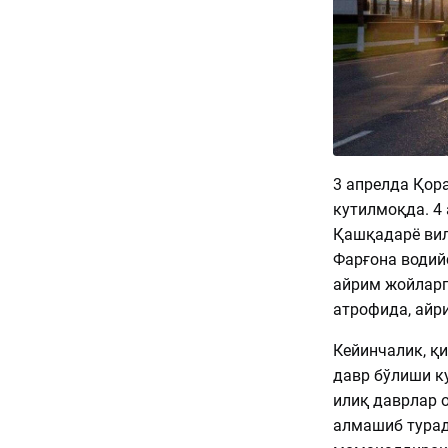
3 апрелда Қор
кутилмоқда. 4 
Қашқадарё вил
Фарғона водий
айрим жойларг
атрофида, айр
Кейинчалик, қ
давр бўлиши ку
илиқ даврлар 
алмашиб турад