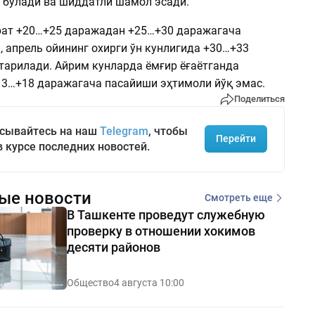
бўлади ва шиддатли шамол эсади.
рат +20…+25 даражадан +25…+30 даражагача
, апрель ойининг охирги ўн кунлигида +30…+33
тарилади. Айрим кунларда ёмғир ёғаётганда
13…+18 даражагача пасайиши эҳтимоли йўқ эмас.
Поделиться
сывайтесь на наш
Telegram
, чтобы
Перейти
в курсе последних новостей.
ые новости
Смотреть еще
В Ташкенте проведут служебную
проверку в отношении хокимов
десяти районов
Общество
4 августа 10:00