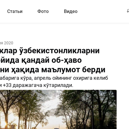
Статьи
Фото
Видео
ля 2020
клар ўзбекистонликларни
ойида қандай об-ҳаво
ани ҳақида маълумот берди
абарига кўра, апрель ойининг охирига келиб
и +33 даражагача кўтарилади.
Поделиться