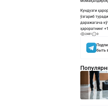
момақалдироқ 
Кундузги ҳаро
ўзгариб туради
даражагача кў
ҳароратнинг +
2481
0
Подпи
быть 
Популярн