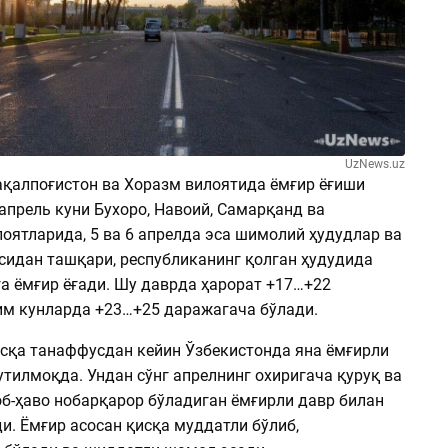
UzNews.uz
ақалпоғистон ва Хоразм вилоятида ёмғир ёғиши
апрель куни Бухоро, Навоий, Самарқанд ва
оятларида, 5 ва 6 апрелда эса шимолий ҳудудлар ва
сидан ташқари, республиканинг қолган ҳудудида
а ёмғир ёғади. Шу даврда ҳарорат +17…+22
им кунларда +23…+25 даражагача бўлади.
исқа танаффусдан кейин Ўзбекистонда яна ёмғирли
тилмоқда. Ундан сўнг апрелнинг охиригача қуруқ ва
об-ҳаво нобарқарор бўладиган ёмғирли давр билан
и. Ёмғир асосан қисқа муддатли бўлиб,