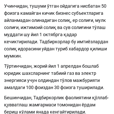
Учинчидан, тушуми ўтган ойдагига нисбатан 50
фоизга камайган кичик бизнес субъектларига
айланмадан олинадиган солиқ, ер солиғи, мулк
солиғи, ижтимоий солиқ ва сув солиғини тўлаш
муддати шу йил 1 октябрга қадар
кечиктирилади. Тадбиркорлар бу имтиёзлардан
солиқ идорасини уйдан туриб хабардор қилиши
мумкин.
Тўртинчидан, жорий йил 1 апрелдан бошлаб
юридик шахсларнинг табиий газ ва электр
энергияси учун олдиндан тўлов мажбурияти
амалдаги 100 фоиздан 30 фоизга туширилади.
Бешинчидан, Тадбиркорлик фаолиятини қўллаб-
қувватлаш жамғармаси томонидан ёрдам
бериш кўлами янада кенгайтирилади.