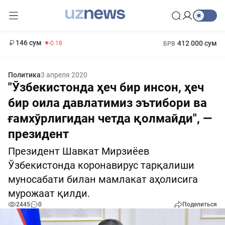
13 749 сум
32.19
146 сум
412 000 сум
-0.18
БРВ
11 916 сум
1 271 000 сум
28.92
МРОТ
Политика
3 апреля 2020
"Ўзбекистонда ҳеч бир инсон, ҳеч
бир оила давлатимиз эътибори ва
ғамхўрлигидан четда қолмайди", —
президент
Президент Шавкат Мирзиёев
Ўзбекистонда коронавирус тарқалиши
муносабати билан мамлакат аҳолисига
мурожаат қилди.
2445
0
Поделиться