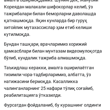
Кореядан малакали шифокорлар келиб, ўз
тажрибалари билан беморларни даволашда
қатнашмоқда. Яқин кунларда бир гуруҳ
хитойлик мутахассислар ҳам етиб келиши
кутилмоқда.
Бундан ташқари, врачларимиз хорижий
ҳамкасблари билан мунтазам видеомулоқотда
бўлиб, кундалик тажриба алмашмоқда.
Таъкидлаш керакки, амалга оширилаётган
тизимли чора-тадбирларимиз, албатта, ўз
натижасини бермоқда. Касалликка
чалинганларнинг 25 нафари тўлиқ соғайиб,
реабилитацияга ўтказилди.
Фурсатдан фойдаланиб, бу курашнинг олдинги