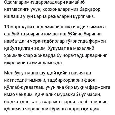
Одамларимиз даромадлари камайиб
кетмаслиги учун, корхоналаримиз барқарор
ишлаши учун барча режаларни кўряпмиз.
19 март куни пандемиянинг иқтисодиётимизга
салбий таъсирини юмшатиш бўйича биринчи
навбатдаги чора-тадбирлар тўғрисида фармон
қабул қилган эдим. Ҳукумат ва маҳаллий
ҳокимликлар жойларда бу чора-тадбирларнинг
ижросини таъминламоқда.
Мен бугун мана шундай қийин вазиятда
иқтисодиётимизни, тадбиркорларни фаол
қўллаб-қувватлаш учун яна бир муҳим фармонга
имзо чекдим. Қанчалик мураккаб бўлмасин,
бюджетдан катта харажатларни талаб этмасин,
қўшимча чораларни кўришга қарор қилдим.