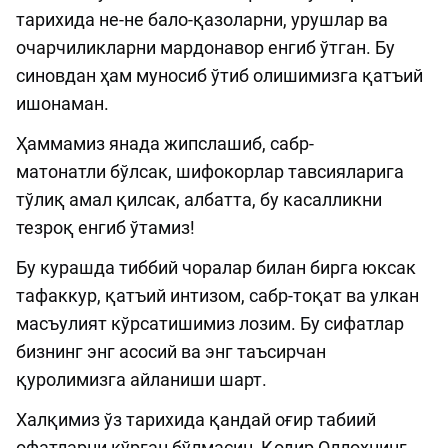
тарихида не-не бало-қазоларни, урушлар ва
очарчиликларни мардонавор енгиб ўтган. Бу
синовдан ҳам муносиб ўтиб олишимизга қатъий
ишонаман.
Ҳаммамиз янада жипслашиб, сабр-
матонатли бўлсак, шифокорлар тавсияларига
тўлиқ амал қилсак, албатта, бу касалликни
тезроқ енгиб ўтамиз!
Бу курашда тиббий чоралар билан бирга юксак
тафаккур, қатъий интизом, сабр-тоқат ва улкан
масъулият кўрсатишимиз лозим. Бу сифатлар
бизнинг энг асосий ва энг таъсирчан
қуролимизга айланиши шарт.
Халқимиз ўз тарихида қандай оғир табиий
офатларни кўрган бўлмасин, Қодир Оллоҳнинг