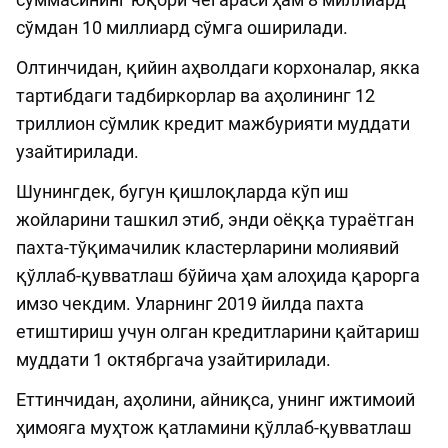
сўмдан 10 миллиард сўмга оширилади.
Олтинчидан, қийин аҳволдаги корхоналар, якка
тартибдаги тадбиркорлар ва аҳолининг 12
триллион сўмлик кредит мажбурияти муддати
узайтирилади.
Шунингдек, бугун қишлоқларда кўп иш
жойларини ташкил этиб, энди оёққа тураётган
пахта-тўқимачилик кластерларини молиявий
қўллаб-қувватлаш бўйича ҳам алоҳида қарорга
имзо чекдим. Уларнинг 2019 йилда пахта
етиштириш учун олган кредитларини қайтариш
муддати 1 октябргача узайтирилади.
Еттинчидан, аҳолини, айниқса, унинг ижтимоий
ҳимояга муҳтож қатламини қўллаб-қувватлаш