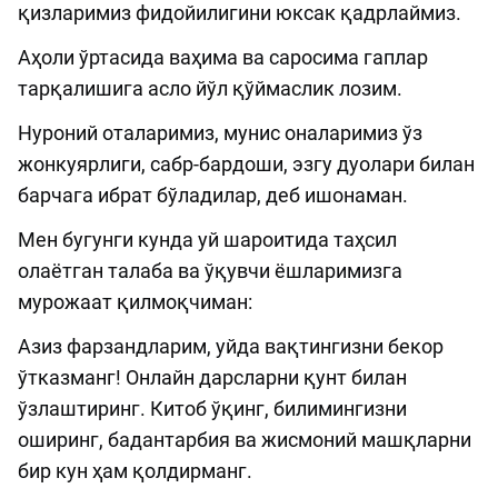
қизларимиз фидойилигини юксак қадрлаймиз.
Аҳоли ўртасида ваҳима ва саросима гаплар
тарқалишига асло йўл қўймаслик лозим.
Нуроний оталаримиз, мунис оналаримиз ўз
жонкуярлиги, сабр-бардоши, эзгу дуолари билан
барчага ибрат бўладилар, деб ишонаман.
Мен бугунги кунда уй шароитида таҳсил
олаётган талаба ва ўқувчи ёшларимизга
мурожаат қилмоқчиман:
Азиз фарзандларим, уйда вақтингизни бекор
ўтказманг! Онлайн дарсларни қунт билан
ўзлаштиринг. Китоб ўқинг, билимингизни
оширинг, бадантарбия ва жисмоний машқларни
бир кун ҳам қолдирманг.