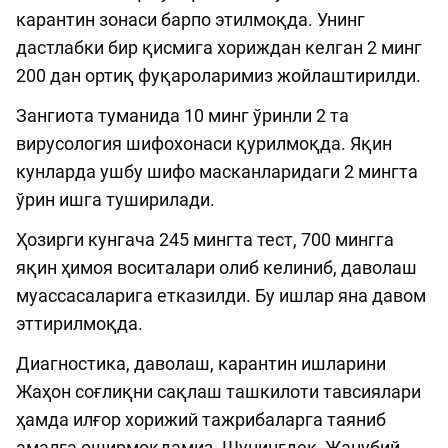
карантин зонаси барпо этилмоқда. Унинг
дастлабки бир қисмига хориждан келган 2 минг
200 дан ортиқ фуқароларимиз жойлаштирилди.
Зангиота туманида 10 минг ўринли 2 та
вирусология шифохонаси қурилмоқда. Яқин
кунларда ушбу шифо масканларидаги 2 мингта
ўрин ишга туширилади.
Ҳозирги кунгача 245 мингта тест, 700 мингга
яқин ҳимоя воситалари олиб келиниб, даволаш
муассасаларига етказилди. Бу ишлар яна давом
эттирилмоқда.
Диагностика, даволаш, карантин ишларини
Жаҳон соғлиқни сақлаш ташкилоти тавсиялари
ҳамда илғор хорижий тажрибаларга таяниб
амалга оширмоқдамиз. Шунингдек, Жанубий