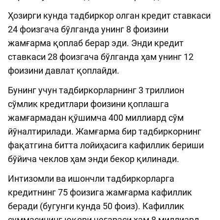
Ҳозирги кунда тадбиркор олган кредит ставкаси
24 фоизгача бўлганда унинг 8 фоизини
жамғарма қоплаб берар эди. Энди кредит
ставкаси 28 фоизгача бўлганда ҳам унинг 12
фоизини давлат қоплайди.
Бунинг учун тадбиркорларнинг 3 триллион
сўмлик кредитлари фоизини қоплашга
жамғармадан қўшимча 400 миллиард сўм
йўналтирилади. Жамғарма бир тадбиркорнинг
фақатгина битта лойиҳасига кафиллик бериши
бўйича чеклов ҳам энди бекор қилинади.
Интизомли ва ишончли тадбиркорларга
кредитнинг 75 фоизига жамғарма кафиллик
беради (бугунги кунда 50 фоиз). Кафиллик
суммасининг юқори чегараси ҳам 8 миллиард