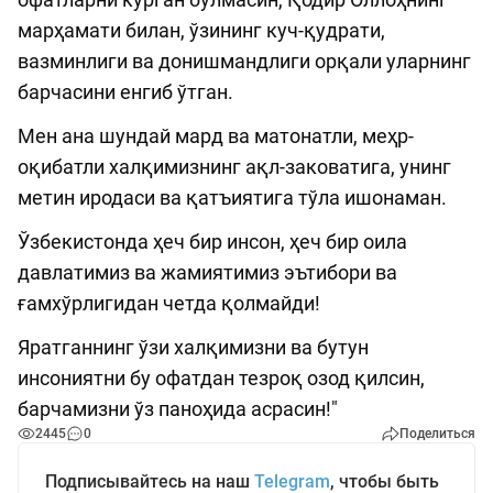
марҳамати билан, ўзининг куч-қудрати,
вазминлиги ва донишмандлиги орқали уларнинг
барчасини енгиб ўтган.
Мен ана шундай мард ва матонатли, меҳр-
оқибатли халқимизнинг ақл-заковатига, унинг
метин иродаси ва қатъиятига тўла ишонаман.
Ўзбекистонда ҳеч бир инсон, ҳеч бир оила
давлатимиз ва жамиятимиз эътибори ва
ғамхўрлигидан четда қолмайди!
Яратганнинг ўзи халқимизни ва бутун
инсониятни бу офатдан тезроқ озод қилсин,
барчамизни ўз паноҳида асрасин!"
2445
0
Поделиться
Подписывайтесь на наш
Telegram
, чтобы быть