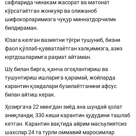
сафларида чинакам жасорат ва матонат
кўрсатаётган жонкуяр ва олижаноб
шифокорларимизга чуқур миннатдорчилик
билдираман.
Юзага келган вазиятни тўғри тушуниб, бизни
фаол қўллаб-қувватлаётган халқимизга, азиз
юртдошларимга раҳмат айтаман.
Шу билан бирга, қанча огоҳлантириш ва
тушунтириш ишларига қарамай, жойларда
карантин қоидалари бузилаётганини афсус
билан айтиш керак.
Ҳозиргача 22 мингдан зиёд ана шундай ҳолат
аниқланди, 330 киши карантин ҳудудини ташлаб
кетган. Карантин вақтида айрим масъулиятсиз
шахслар 24 та турли оммавий маросимлар