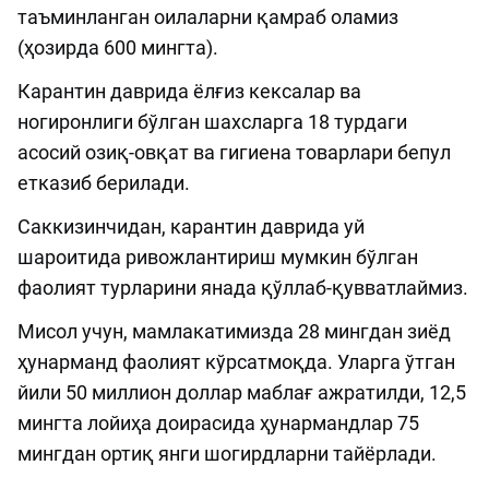
таъминланган оилаларни қамраб оламиз
(ҳозирда 600 мингта).
Карантин даврида ёлғиз кексалар ва
ногиронлиги бўлган шахсларга 18 турдаги
асосий озиқ-овқат ва гигиена товарлари бепул
етказиб берилади.
Саккизинчидан, карантин даврида уй
шароитида ривожлантириш мумкин бўлган
фаолият турларини янада қўллаб-қувватлаймиз.
Мисол учун, мамлакатимизда 28 мингдан зиёд
ҳунарманд фаолият кўрсатмоқда. Уларга ўтган
йили 50 миллион доллар маблағ ажратилди, 12,5
мингта лойиҳа доирасида ҳунармандлар 75
мингдан ортиқ янги шогирдларни тайёрлади.