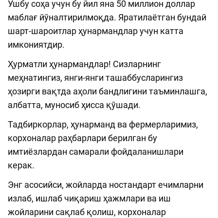
Ушбу соҳа учун бу йил яна 50 миллион доллар
маблағ йўналтирилмоқда. Яратилаётган бундай
шарт-шароитлар ҳунармандлар учун катта
имкониятдир.
Ҳурматли ҳунармандлар! Сизларнинг
меҳнатингиз, янги-янги ташаббусларингиз
ҳозирги вақтда аҳоли бандлигини таъминлашга,
албатта, муносиб ҳисса қўшади.
Тадбиркорлар, ҳунарманд ва фермерларимиз,
корхоналар раҳбарлари берилган бу
имтиёзлардан самарали фойдаланишлари
керак.
Энг асосийси, жойларда ностандарт ечимларни
излаб, ишлаб чиқариш ҳажмлари ва иш
жойларини сақлаб қолиш, корхоналар