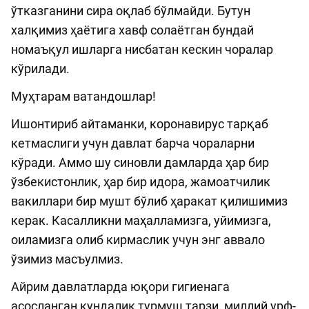
ўтказганини сира оқлаб бўлмайди. Бутун
халқимиз ҳаётига хавф солаётган бундай
номаъқул ишларга нисбатан кескин чоралар
кўрилади.
Муҳтарам ватандошлар!
Ишонтириб айтаманки, коронавирус тарқаб
кетмаслиги учун давлат барча чораларни
кўради. Аммо шу синовли дамларда ҳар бир
ўзбекистонлик, ҳар бир идора, жамоатчилик
вакиллари бир мушт бўлиб ҳаракат қилишимиз
керак. Касалликни маҳалламизга, уйимизга,
оиламизга олиб кирмаслик учун энг аввало
ўзимиз масъулмиз.
Айрим давлатларда юқори гигиенага
асосланган кундалик турмуш тарзи, миллий урф-