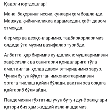
Қадрли юртдошлар!
Мана, баҳорнинг иссиқ кунлари ҳам бошланди.
Мавжуд қийинчиликка қарамасдан, ҳаёт давом
этмоқда.
Фермер ва деҳқонларимиз, тадбиркорларимиз
олдида ўта муҳим вазифалар турибди.
Албатта, ҳар биримиз кундалик юмушларимизни
хавфсизлик ва санитария қоидаларига тўла
амал қилган ҳолда давом эттиришимиз зарур.
Чунки бугун йўқотган имкониятларимизни
эртага тиклаш қийин бўлади, вақтни эса орқага
қайтариб бўлмайди.
Пандемияни тўхтатиш учун бутун дунё халқлари
қатори биз ҳам жиддий изланишдамиз.