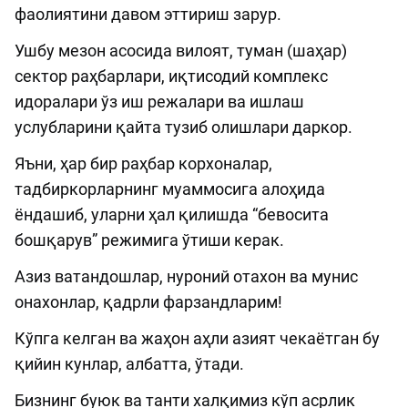
фаолиятини давом эттириш зарур.
Ушбу мезон асосида вилоят, туман (шаҳар)
сектор раҳбарлари, иқтисодий комплекс
идоралари ўз иш режалари ва ишлаш
услубларини қайта тузиб олишлари даркор.
Яъни, ҳар бир раҳбар корхоналар,
тадбиркорларнинг муаммосига алоҳида
ёндашиб, уларни ҳал қилишда “бевосита
бошқарув” режимига ўтиши керак.
Азиз ватандошлар, нуроний отахон ва мунис
онахонлар, қадрли фарзандларим!
Кўпга келган ва жаҳон аҳли азият чекаётган бу
қийин кунлар, албатта, ўтади.
Бизнинг буюк ва танти халқимиз кўп асрлик