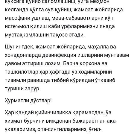
кўксига қўйиб саломлашиш, уйга меҳмон
келганда қўлга сув қуйиш, жамоат жойларида
масофани ушлаш, мева-сабзавотларни кўп
истеъмол қилиш каби урфларимизни янада
мустаҳкамлашни тақозо этади.
Шунингдек, жамоат жойларида, маҳалла ва
хонадонларда дезинфекция ишларини мунтазам
давом эттириш лозим. Барча корхона ва
ташкилотлар ҳар ҳафтада ўз ходимларини
тизимли равишда тиббий кўрикдан ўтказиб
туриши зарур.
Ҳурматли дўстлар!
Ҳар қандай қийинчиликка қарамасдан, ўз
хизмат бурчини виждонан бажараётган ака-
укаларимиз, опа-сингилларимиз, ўғил-