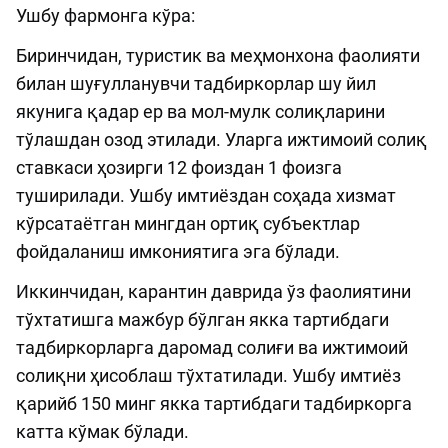
Ушбу фармонга кўра:
Биринчидан, туристик ва меҳмонхона фаолияти
билан шуғулланувчи тадбиркорлар шу йил
якунига қадар ер ва мол-мулк солиқларини
тўлашдан озод этилади. Уларга ижтимоий солиқ
ставкаси ҳозирги 12 фоиздан 1 фоизга
туширилади. Ушбу имтиёздан соҳада хизмат
кўрсатаётган мингдан ортиқ субъектлар
фойдаланиш имкониятига эга бўлади.
Иккинчидан, карантин даврида ўз фаолиятини
тўхтатишга мажбур бўлган якка тартибдаги
тадбиркорларга даромад солиғи ва ижтимоий
солиқни ҳисоблаш тўхтатилади. Ушбу имтиёз
қарийб 150 минг якка тартибдаги тадбиркорга
катта кўмак бўлади.