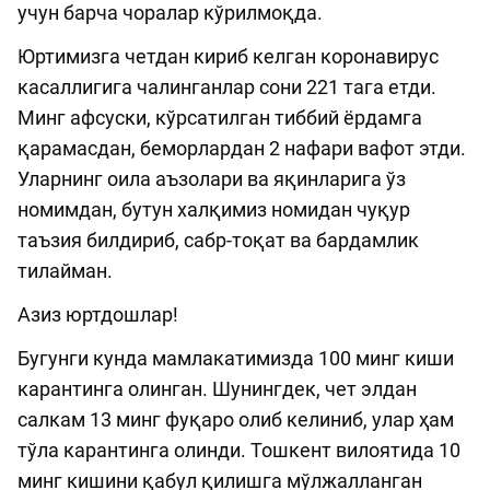
учун барча чоралар кўрилмоқда.
Юртимизга четдан кириб келган коронавирус
касаллигига чалинганлар сони 221 тага етди.
Минг афсуски, кўрсатилган тиббий ёрдамга
қарамасдан, беморлардан 2 нафари вафот этди.
Уларнинг оила аъзолари ва яқинларига ўз
номимдан, бутун халқимиз номидан чуқур
таъзия билдириб, сабр-тоқат ва бардамлик
тилайман.
Азиз юртдошлар!
Бугунги кунда мамлакатимизда 100 минг киши
карантинга олинган. Шунингдек, чет элдан
салкам 13 минг фуқаро олиб келиниб, улар ҳам
тўла карантинга олинди. Тошкент вилоятида 10
минг кишини қабул қилишга мўлжалланган