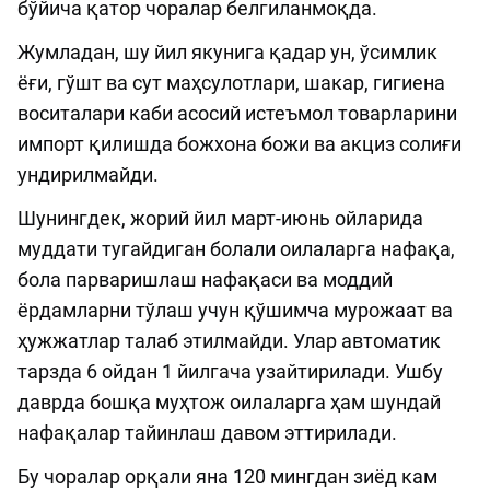
бўйича қатор чоралар белгиланмоқда.
Жумладан, шу йил якунига қадар ун, ўсимлик
ёғи, гўшт ва сут маҳсулотлари, шакар, гигиена
воситалари каби асосий истеъмол товарларини
импорт қилишда божхона божи ва акциз солиғи
ундирилмайди.
Шунингдек, жорий йил март-июнь ойларида
муддати тугайдиган болали оилаларга нафақа,
бола парваришлаш нафақаси ва моддий
ёрдамларни тўлаш учун қўшимча мурожаат ва
ҳужжатлар талаб этилмайди. Улар автоматик
тарзда 6 ойдан 1 йилгача узайтирилади. Ушбу
даврда бошқа муҳтож оилаларга ҳам шундай
нафақалар тайинлаш давом эттирилади.
Бу чоралар орқали яна 120 мингдан зиёд кам