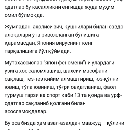
одатлар бу касалликни енгишда жуда муҳим
омил бўлмоқда.
Жумладан, аҳолиси зич, қўшнилари билан савдо
алоқалари ўта ривожланган бўлишига
қарамасдан, Япония вируснинг кенг
тарқалишига йўл қўймади.
Мутахассислар “япон феномени”ни улардаги
ўзига хос саломлашиш, шахсий масофани
сақлаш, тез-тез кийим алмаштириш, юз-қўлни
ювиш, тўла ювиниш, тўғри овқатланиш, фаол
турмуш тарзи ва спорт каби 13 та қоида ва урф-
одатлар сақланиб қолгани билан
асосламоқдалар.
Бу эса бизда ҳам азал-азалдан мавжуд – қўлини