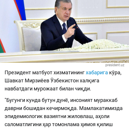
president.uz
Президент матбуот хизматининг
хабарига
кўра,
Шавкат Мирзиёев Ўзбекистон халқига
навбатдаги мурожаат билан чиқди.
"Бугунги кунда бутун дунё, инсоният мураккаб
даврни бошидан кечирмоқда. Мамлакатимизда
эпидемиологик вазиятни жиловлаш, аҳоли
саломатлигини ҳар томонлама ҳимоя қилиш