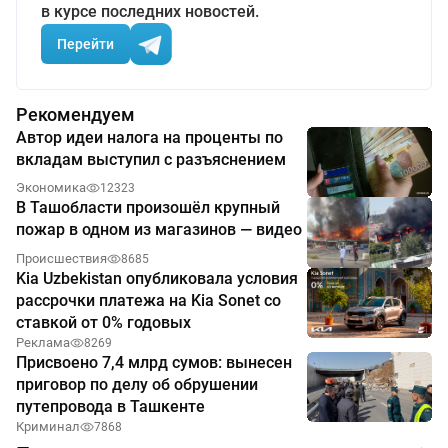
в курсе последних новостей.
Перейти
Рекомендуем
Автор идеи налога на проценты по
вкладам выступил с разъяснением
Экономика
12323
В Ташобласти произошёл крупный
пожар в одном из магазинов — видео
Происшествия
8685
Kia Uzbekistan опубликовала условия
рассрочки платежа на Kia Sonet со
ставкой от 0% годовых
Реклама
8269
Присвоено 7,4 млрд сумов: вынесен
приговор по делу об обрушении
путепровода в Ташкенте
Криминал
7868