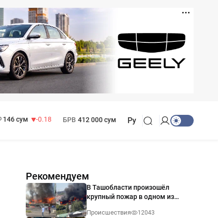
11 916 сум
28.92
13 749 сум
32.19
МРОТ
1 271 000 сум
146 сум
-0.18
БРВ
412 000 сум
Ру
Рекомендуем
В Ташобласти произошёл
крупный пожар в одном из
магазинов — видео
Происшествия
12043