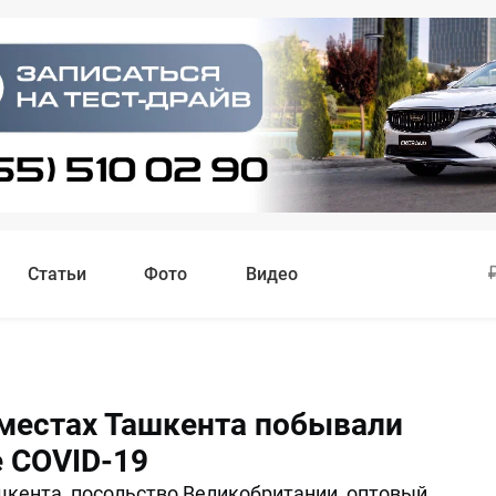
Статьи
Фото
Видео
 местах Ташкента побывали
 COVID-19
кента, посольство Великобритании, оптовый