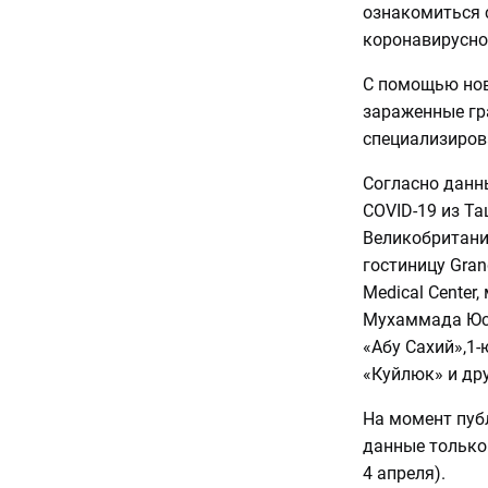
ознакомиться 
коронавирусно
С помощью нов
зараженные гр
специализиров
Согласно данн
COVID-19 из Т
Великобритани
гостиницу Gran
Medical Cente
Мухаммада Юсу
«Абу Сахий»,1
«Куйлюк» и дру
На момент пуб
данные только 
4 апреля).