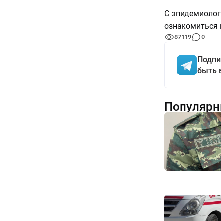
С эпидемиолог
ознакомиться
87119
0
Подпи
быть 
Популярн