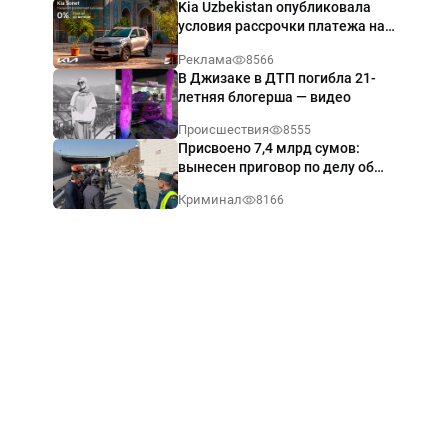
Kia Uzbekistan опубликовала
условия рассрочки платежа на
Kia Sonet со ставкой от 0%
Реклама
8566
годовых
В Джизаке в ДТП погибла 21-
летняя блогерша — видео
Происшествия
8555
Присвоено 7,4 млрд сумов:
вынесен приговор по делу об
обрушении путепровода в
Криминал
8166
Ташкенте