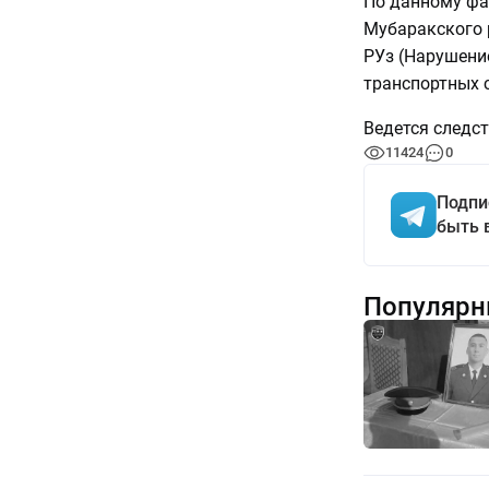
По данному фа
Мубаракского 
РУз (Нарушени
транспортных 
Ведется следст
11424
0
Подпи
быть 
Популярн