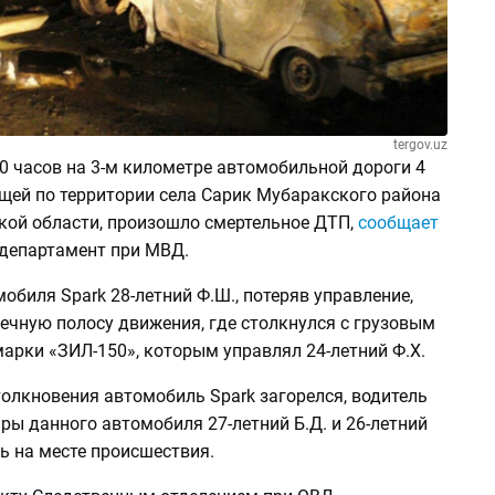
tergov.uz
50 часов на 3-м километре автомобильной дороги 4
ющей по территории села Сарик Мубаракского района
ой области, произошло смертельное ДТП,
сообщает
департамент при МВД.
обиля Spark 28-летний Ф.Ш., потеряв управление,
ечную полосу движения, где столкнулся с грузовым
арки «ЗИЛ-150», которым управлял 24-летний Ф.Х.
толкновения автомобиль Spark загорелся, водитель
ры данного автомобиля 27-летний Б.Д. и 26-летний
ь на месте происшествия.