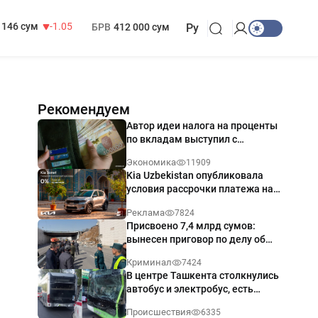
13 717 сум
-25.83
МРОТ
1 271 000 сум
146 сум
-1.05
БРВ
412 000 сум
Ру
Рекомендуем
Автор идеи налога на проценты
по вкладам выступил с
разъяснением
Экономика
11909
Kia Uzbekistan опубликовала
условия рассрочки платежа на
Kia Sonet со ставкой от 0%
Реклама
7824
годовых
Присвоено 7,4 млрд сумов:
вынесен приговор по делу об
обрушении путепровода в
Криминал
7424
Ташкенте
В центре Ташкента столкнулись
автобус и электробус, есть
пострадавший — видео
Происшествия
6335