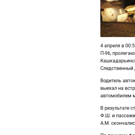
4 апреля в 00:
П-96, пролега
Кашкадарьинск
Следственный 
Водитель автом
выехал на встр
автомобилем м
В результате с
Ф.Ш. и пассажи
А.М. скончалис