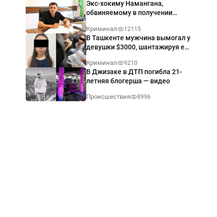
Экс-хокиму Намангана,
обвиняемому в получении
взятки $60 тыс., вынесли
Криминал
12115
приговор
В Ташкенте мужчина вымогал у
девушки $3000, шантажируя её
интимными фото — видео
Криминал
9210
В Джизаке в ДТП погибла 21-
летняя блогерша — видео
Происшествия
8996