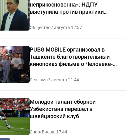
неприкосновенна»: НДПУ
выступила против практики
«позорных домов и махаллей»
Общество
7 августа 12:57
PUBG MOBILE организовал в
Ташкенте благотворительный
кинопоказ фильма о Человеке-
пауке
Реклама
7 августа 21:44
Молодой талант сборной
Узбекистана перешел в
швейцарский клуб
Спорт
Вчера, 17:44