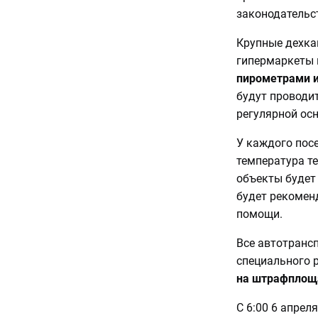
законодательс
Крупные дехка
гипермаркеты и
пирометрами и
будут проводи
регулярной осн
У каждого посе
температура те
объекты будет
будет рекомен
помощи.
Все автотранс
специального 
на штрафплощ
С 6:00 6 апрел