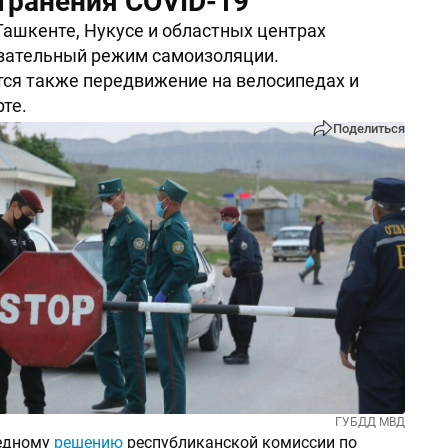
транения COVID-19
 Ташкенте, Нукусе и областных центрах
зательный режим самоизоляции.
ся также передвижение на велосипедах и
те.
Поделиться
ГУБДД МВД
редному
решению
республиканской комиссии по