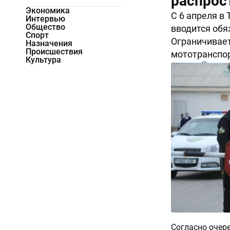
распрос
Экономика
С 6 апреля в
Интервью
Общество
вводится обя
Спорт
Ограничивает
Назначения
Происшествия
мототранспор
Культура
90283
0
Согласно оче