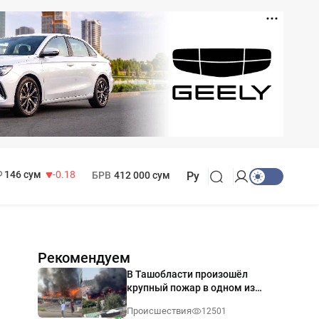
11 916 сум
28.92
13 749 сум
32.19
МРОТ
1 271 000 сум
146 сум
-0.18
БРВ
412 000 сум
Ру
Рекомендуем
В Ташобласти произошёл
крупный пожар в одном из
магазинов — видео
Происшествия
12501