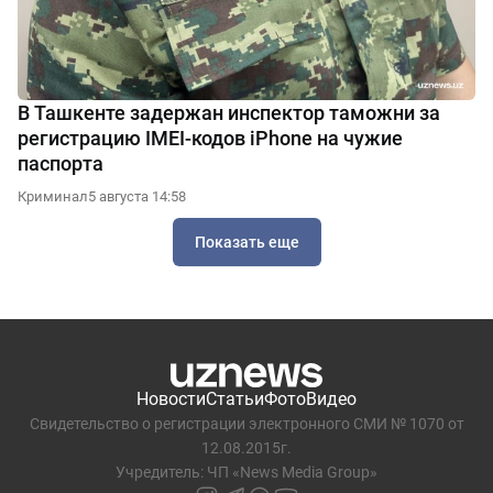
В Ташкенте задержан инспектор таможни за
регистрацию IMEI-кодов iPhone на чужие
паспорта
Криминал
5 августа 14:58
Показать еще
Новости
Статьи
Фото
Видео
Свидетельство о регистрации электронного СМИ № 1070 от
12.08.2015г.
Учредитель: ЧП «News Media Group»