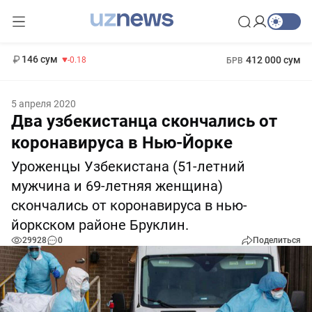
11 916 сум
28.92
13 749 сум
1 271 000 сум
32.19
МРОТ
146 сум
412 000 сум
-0.18
БРВ
5 апреля 2020
Два узбекистанца скончались от
коронавируса в Нью-Йорке
Уроженцы Узбекистана (51-летний
мужчина и 69-летняя женщина)
скончались от коронавируса в нью-
йоркском районе Бруклин.
29928
0
Поделиться