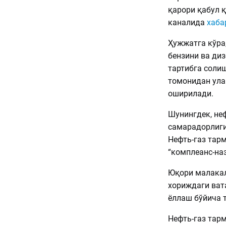
қарори қабул қ
каналида
хаба
Ҳужжатга кўра
бензини ва ди
тартибга соли
томонидан ула
оширилади.
Шунингдек, не
самарадорлиги
Нефть-газ тар
“комплеанс-на
Юқори малакал
хориждаги ват
ёллаш бўйича 
Нефть-газ тар