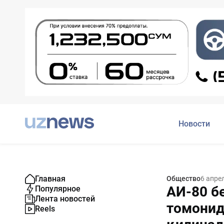
Новости
Главная
Общество
6 апре
АИ-80 б
Популярное
Лента новостей
томонид
Reels