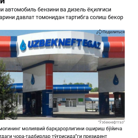
и
и автомобиль бензини ва дизель ёқилғиси
арини давлат томонидан тартибга солиш бекор
Поделиться
“Ўзбекнефтгаз”
рмоғининг молиявий барқарорлигини ошириш бўйича
тдаги чора-тадбирлар тўғрисида”ги президент