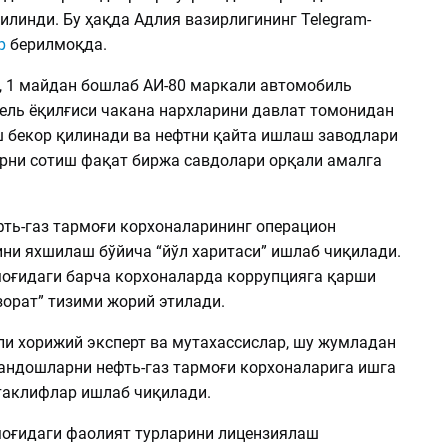
илинди. Бу ҳақда Адлия вазирлигининг Telegram-
р
берилмоқда.
, 1 майдан бошлаб АИ-80 маркали автомобиль
зель ёқилғиси чакана нархларини давлат томонидан
ш бекор қилинади ва нефтни қайта ишлаш заводлари
рни сотиш фақат биржа савдолари орқали амалга
фть-газ тармоғи корхоналарининг операцион
ни яхшилаш бўйича “йўл харитаси” ишлаб чиқилади.
моғидаги барча корхоналарда коррупцияга қарши
зорат” тизими жорий этилади.
и хорижий эксперт ва мутахассислар, шу жумладан
андошларни нефть-газ тармоғи корхоналарига ишга
таклифлар ишлаб чиқилади.
моғидаги фаолият турларини лицензиялаш