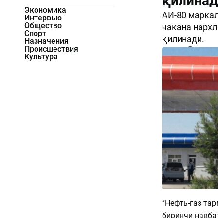
қилинад
Экономика
АИ-80 маркал
Интервью
Общество
чакана нархл
Спорт
қилинади.
Назначения
Происшествия
1663
0
Культура
“Нефть-газ та
биринчи навба