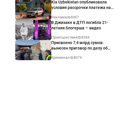
Kia Uzbekistan опубликовала
условия рассрочки платежа на
Kia Sonet со ставкой от 0%
Реклама
8497
годовых
В Джизаке в ДТП погибла 21-
летняя блогерша — видео
Происшествия
8384
Присвоено 7,4 млрд сумов:
вынесен приговор по делу об
обрушении путепровода в
Криминал
8074
Ташкенте