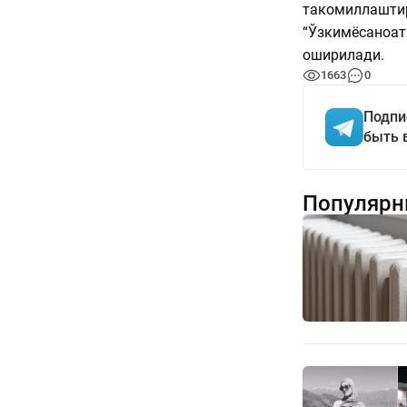
такомиллаштир
“Ўзкимёсаноат
оширилади.
1663
0
Подпи
быть 
Популярн