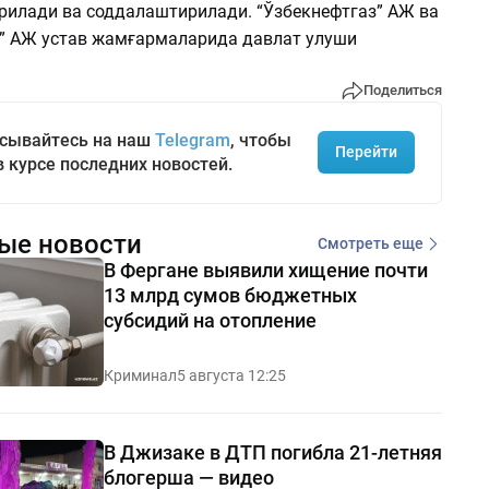
илади ва соддалаштирилади. “Ўзбекнефтгаз” АЖ ва
” АЖ устав жамғармаларида давлат улуши
Поделиться
сывайтесь на наш
Telegram
, чтобы
Перейти
в курсе последних новостей.
ые новости
Смотреть еще
В Фергане выявили хищение почти
13 млрд сумов бюджетных
субсидий на отопление
Криминал
5 августа 12:25
В Джизаке в ДТП погибла 21-летняя
блогерша — видео