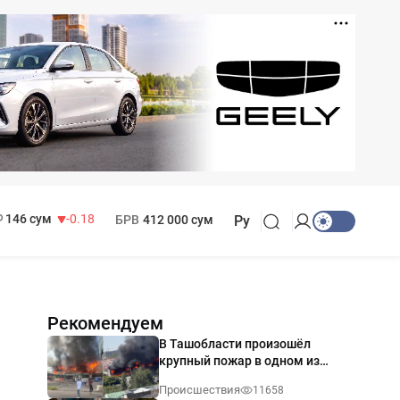
11 916 сум
28.92
13 749 сум
32.19
МРОТ
1 271 000 сум
146 сум
-0.18
БРВ
412 000 сум
Ру
Рекомендуем
В Ташобласти произошёл
крупный пожар в одном из
магазинов — видео
Происшествия
11658