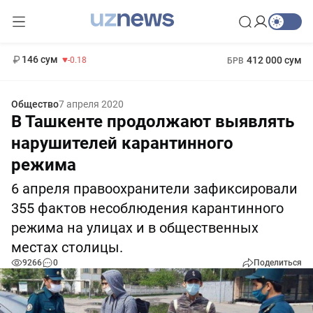
11 916 сум
28.92
13 749 сум
1 271 000 сум
32.19
МРОТ
146 сум
412 000 сум
-0.18
БРВ
Общество
7 апреля 2020
В Ташкенте продолжают выявлять
нарушителей карантинного
режима
6 апреля правоохранители зафиксировали
355 фактов несоблюдения карантинного
режима на улицах и в общественных
местах столицы.
9266
0
Поделиться