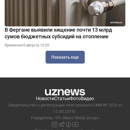
В Фергане выявили хищение почти 13 млрд
сумов бюджетных субсидий на отопление
Криминал
5 августа 12:25
Показать еще
Новости
Статьи
Фото
Видео
Свидетельство о регистрации электронного СМИ № 1070 от
12.08.2015г.
Учредитель: ЧП «News Media Group»