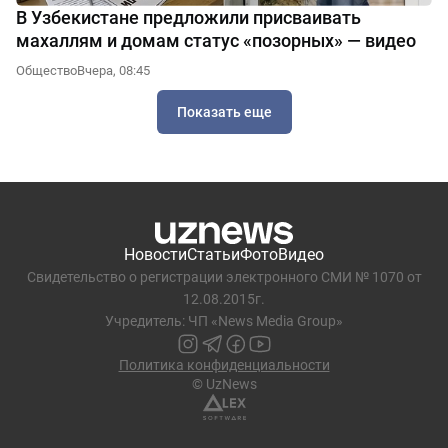
В Узбекистане предложили присваивать
махаллям и домам статус «позорных» — видео
Общество
Вчера, 08:45
Показать еще
Новости
Статьи
Фото
Видео
Свидетельство о регистрации электронного СМИ № 1070 от
12.08.2015г.
Учредитель: ЧП «News Media Group»
Политика конфиденциальности
© UzNews