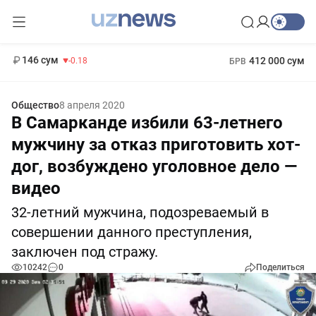
11 916 сум
28.92
13 749 сум
1 271 000 сум
32.19
МРОТ
146 сум
412 000 сум
-0.18
БРВ
Общество
8 апреля 2020
В Самарканде избили 63-летнего
мужчину за отказ приготовить хот-
дог, возбуждено уголовное дело —
видео
32-летний мужчина, подозреваемый в
совершении данного преступления,
заключен под стражу.
10242
0
Поделиться