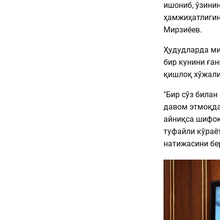
ишониб, ўзинин
ҳамжиҳатлигин
Мирзиёев.
Ҳудудларда ми
бир кунини ған
қишлоқ хўжали
"Бир сўз билан
давом этмоқда
айниқса шифок
туфайли кўраё
натижасини бер