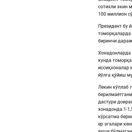
сотихли экин м
100 миллион с
Президент бу й
томорқаларда 
биринчи дараж
Хонадонларда 
кунда томорқа
иссиқхоналар 
йўлга қўйиш м
Лекин кўплаб 
берилмаётгани 
дастури доира
хонадонда 1-1,
кўрсатма бери
ер эгалари ке
яхши бўлмаган