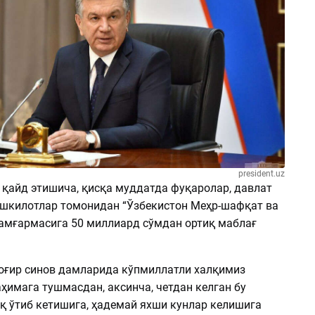
president.uz
 қайд этишича, қисқа муддатда фуқаролар, давлат
ашкилотлар томонидан “Ўзбекистон Меҳр-шафқат ва
амғармасига 50 миллиард сўмдан ортиқ маблағ
оғир синов дамларида кўпмиллатли халқимиз
ҳимага тушмасдан, аксинча, четдан келган бу
оқ ўтиб кетишига, ҳадемай яхши кунлар келишига