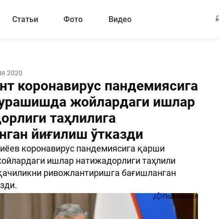
Статьи
Фото
Видео
ля 2020
нт коронавирус пандемиясига
урашишда жойлардаги ишлар
орлиги таҳлилига
нган йиғилиш ўтказди
иёев коронавирус пандемиясига қарши
ойлардаги ишлар натижадорлиги таҳлили
қачиликни ривожлантиришга бағишланган
зди.
Поделиться