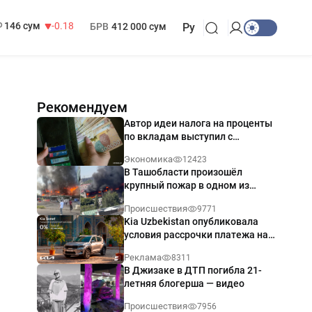
13 749 сум
32.19
МРОТ
1 271 000 сум
146 сум
-0.18
БРВ
412 000 сум
Ру
Рекомендуем
Автор идеи налога на проценты
по вкладам выступил с
разъяснением
Экономика
12423
В Ташобласти произошёл
крупный пожар в одном из
магазинов — видео
Происшествия
9771
Kia Uzbekistan опубликовала
условия рассрочки платежа на
Kia Sonet со ставкой от 0%
Реклама
8311
годовых
В Джизаке в ДТП погибла 21-
летняя блогерша — видео
Происшествия
7956