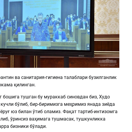
антин ва санитария-гигиена талаблари бузилганлик
окама қилинган.
г бошига тушган бу мураккаб синовдан биз, Худо
 кучли бўлиб, бир-биримизга меҳримиз янада зиёда
 ёруғ юз билан ўтиб оламиз. Фақат тартиб-интизомга
илиб, ўринсиз ваҳимага тушмасак, тушкунликка
арра бизники бўлади.