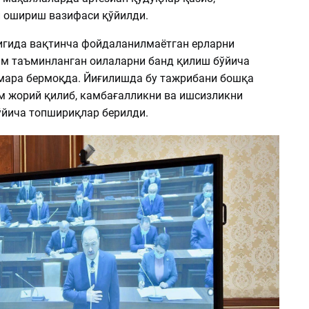
 ошириш вазифаси қўйилди.
гида вақтинча фойдаланилмаётган ерларни
ам таъминланган оилаларни банд қилиш бўйича
мара бермоқда. Йиғилишда бу тажрибани бошқа
м жорий қилиб, камбағалликни ва ишсизликни
йича топшириқлар берилди.