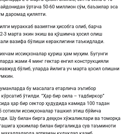
айдонидан ўртача 50-60 миллион сўм, баъзилар эса
ўм даромад қиляпти.
илги мураккаб вазиятни ҳисобга олиб, барча
2-3 марта экин экиш ва қўшимча ҳосил олиш
али вазифа бўлиши кераклигини таъкидлади.
ихчам иссиқхоналар қуриш ҳам муҳим. Бугунги
ларда жами 4 минг гектар енгил конструкцияли
мавжуд бўлиб, уларда йилига уч марта ҳосил олишни
умкин.
туманларда бу масалага етарлича эътибор
кўрсатиб ўтилди. “Ҳар бир оила – тадбиркор”
сида ҳар бир сектор ҳудудида камида 100 тадан
5 сотихли иссиқхоналар ташкил этиш бўйича
лди. Шу билан бирга деҳқон хўжаликлари ва томорқа
нгашига ҳокимлар билан биргаликда сув таъминоти
 маҳаллаларда артезиан қудуқлар қазиб,