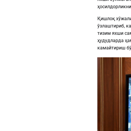
ҳосилдорликни
Қишлоқ хўжали
ўзлаштириб, к
тизим яхши са
ҳудудларда ҳа
камайтириш бў