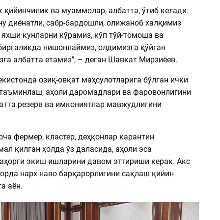
 қийинчилик ва муаммолар, албатта, ўтиб кетади.
ну диёнатли, сабр-бардошли, олижаноб халқимиз
 яхши кунларни кўрамиз, кўп тўй-томоша ва
биргаликда нишонлаймиз, олдимизга қўйган
га албатта етамиз", – деган Шавкат Мирзиёев.
екистонда озиқ-овқат маҳсулотларига бўлган ички
 таъминлаш, аҳоли даромадлари ва фаровонлигини
атта резерв ва имкониятлар мавжудлигини
рча фермер, кластер, деҳқонлар карантин
ал қилган ҳолда ўз даласида, аҳоли эса
аҳорги экиш ишларини давом эттириши керак. Акс
зорда нарх-наво барқарорлигини сақлаш қийин
а аён.