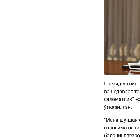
Президентнинг
ва нодавлат т
саломатлик” ж
ўтказилган.
"Мана шундай 
саросима ва ва
балонинг тезр