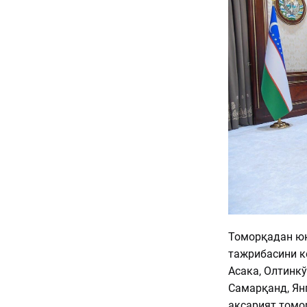
Томорқадан юқ
тажрибасини к
Асака, Олтинкў
Самарқанд, Янг
аксарият томор