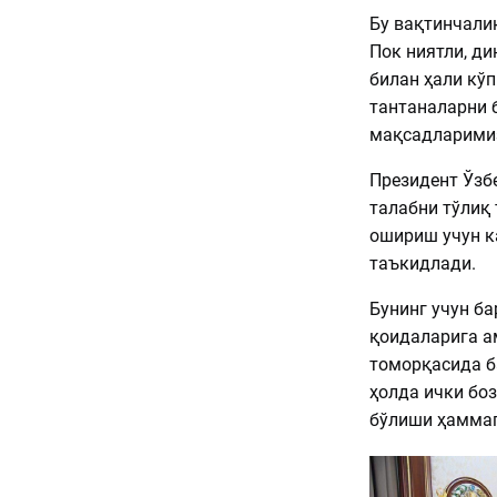
Бу вақтинчалик
Пок ниятли, ди
билан ҳали кўп
тантаналарни 
мақсадларимиз
Президент Ўзб
талабни тўлиқ
ошириш учун к
таъкидлади.
Бунинг учун ба
қоидаларига ам
томорқасида б
ҳолда ички бо
бўлиши ҳаммаг