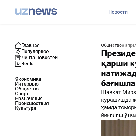
Новости
Главная
Общество
8 апре
Президе
Популярное
Лента новостей
қарши к
Reels
натижад
Экономика
бағишла
Интервью
Общество
Шавкат Мирз
Спорт
Назначения
курашишда ж
Происшествия
ҳамда томор
Культура
йиғилиш ўтка
2702
0