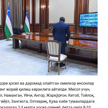
ори ҳосил ва даромад олаётган омилкор инсонлар
енг жорий қилиш кераклиги айтилди. Мисол учун,
л, Наманган, Уйчи, Ангор, Жарқўрғон, Китоб, Тойлоқ,
ийўл, Зангиота, Олтиариқ, Қува каби туманлардаги
қаларда 2-3 марта ҳосил олиниб, битта оила 8-10