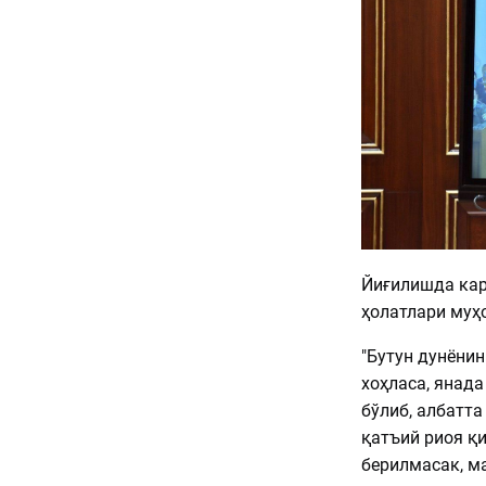
Йиғилишда кар
ҳолатлари муҳ
"Бутун дунёнин
хоҳласа, янада
бўлиб, албатта
қатъий риоя қ
берилмасак, м