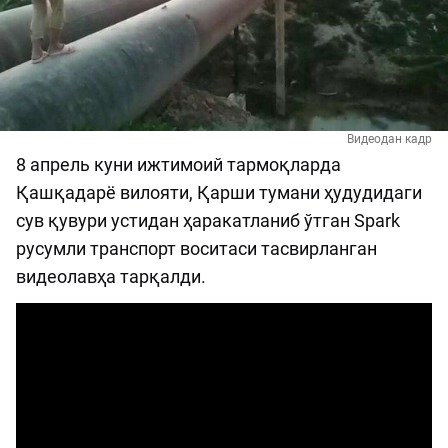
Видеодан кадр
8 апрель куни ижтимоий тармоқларда
Қашқадарё вилояти, Қарши тумани ҳудудидаги
сув қувури устидан ҳаракатланиб ўтган Spark
русумли транспорт воситаси тасвирланган
видеолавҳа тарқалди.