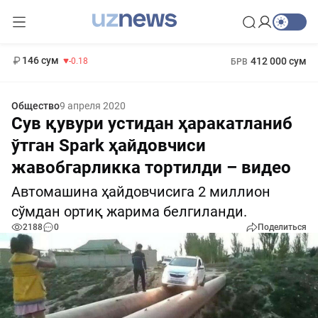
13 749 сум
32.19
146 сум
412 000 сум
-0.18
БРВ
11 916 сум
1 271 000 сум
28.92
МРОТ
Общество
9 апреля 2020
Сув қувури устидан ҳаракатланиб
ўтган Spark ҳайдовчиси
жавобгарликка тортилди – видео
Автомашина ҳайдовчисига 2 миллион
сўмдан ортиқ жарима белгиланди.
2188
0
Поделиться