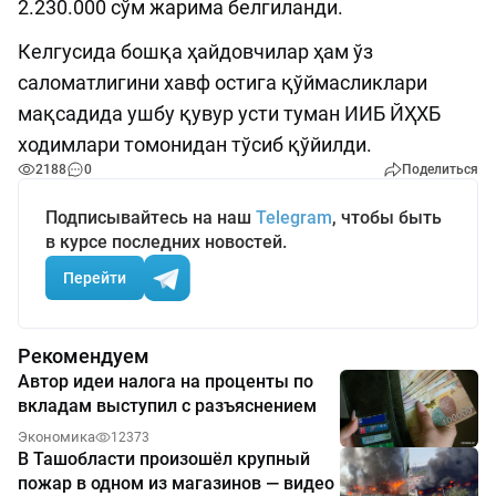
2.230.000 сўм жарима белгиланди.
Келгусида бошқа ҳайдовчилар ҳам ўз
саломатлигини хавф остига қўймасликлари
мақсадида ушбу қувур усти туман ИИБ ЙҲХБ
ходимлари томонидан тўсиб қўйилди.
2188
0
Поделиться
Подписывайтесь на наш
Telegram
, чтобы быть
в курсе последних новостей.
Перейти
Рекомендуем
Автор идеи налога на проценты по
вкладам выступил с разъяснением
Экономика
12373
В Ташобласти произошёл крупный
пожар в одном из магазинов — видео