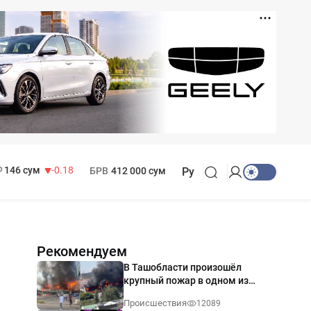
11 916 сум
28.92
13 749 сум
32.19
МРОТ
1 271 000 сум
146 сум
-0.18
БРВ
412 000 сум
Ру
Рекомендуем
В Ташобласти произошёл
крупный пожар в одном из
магазинов — видео
Происшествия
12089