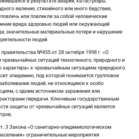
ожившаяся в результате аварии, катастрофы,
дного явления, стихийного или иного бедствия,
повлечь или повлекли за собой человеческие
нение вреда здоровью людей или окружающей
де, значительные материальные потери и нарушение
деятельности людей.
правительства №455 от 28 октября 1998 г. «О
 чрезвычайных ситуаций техногенного, природного и
о характера» к чрезвычайным ситуациям природного
осит эпидемию, под которой понимается групповое
заболевание людей, не относящееся к особо
циям, с одним источником заражения или
факторами передачи. Ключевым государственным
асти защиты от чрезвычайных ситуаций является
тров.
ст. 3 Закона «О санитарно-эпидемиологическом
населения» ограничительные мероприятия