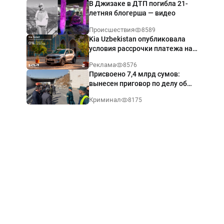
В Джизаке в ДТП погибла 21-
летняя блогерша — видео
Происшествия
8589
Kia Uzbekistan опубликовала
условия рассрочки платежа на
Kia Sonet со ставкой от 0%
Реклама
8576
годовых
Присвоено 7,4 млрд сумов:
вынесен приговор по делу об
обрушении путепровода в
Криминал
8175
Ташкенте