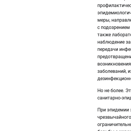
профилактичес
эпидемиологич
меры, направл
с подозрением
также лаборат
наблюдение за 
передачи инфе
предотвращени
возникновения
заболеваний, и
дезинфекционн
Но не более. Э
санитарно-эпи
При эпидемии 
чрезвычайного
ограничительн