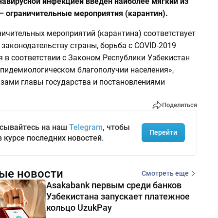
навирусной инфекцией введен наиболее мягкий из
– ограничительные мероприятия (карантин).
ничительных мероприятий (карантина) соответствует
законодательству страны, борьба с COVID-2019
я в соответствии с Законом Республики Узбекистан
эпидемиологическом благополучии населения»,
зами главы государства и постановлениями
.
Поделиться
сывайтесь на наш
Telegram
, чтобы
Перейти
в курсе последних новостей.
ые новости
Смотреть еще
Asakabank первым среди банков
Узбекистана запускает платежное
кольцо UzukPay