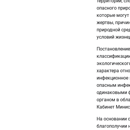
территории, сл
опасного приро
которые могут 
жертвы, причи
природной сре
условий жизне
Постановление 
классификации
экологическог
характера отн
инфекционное 
опасным инфек
одинаковыми 
органом в обл
Кабинет Минис
На основании 
благополучии 