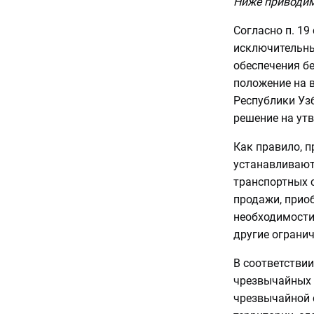
Ниже приводим
Согласно п. 19
исключительных
обеспечения б
положение на в
Республики Узб
решение на ут
Как правило, 
устанавливают
транспортных с
продажи, прио
необходимости
другие огранич
В соответствии
чрезвычайных 
чрезвычайной 