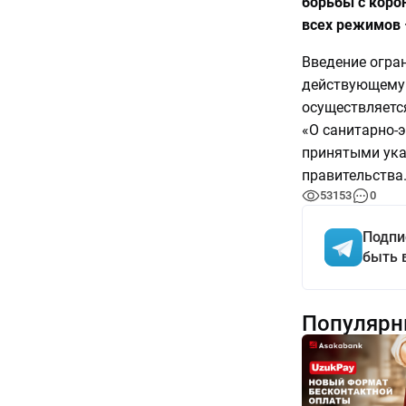
борьбы с коро
всех режимов 
Введение огра
действующему 
осуществляетс
«О санитарно-
принятыми ука
правительства
53153
0
Подпи
быть 
Популярн