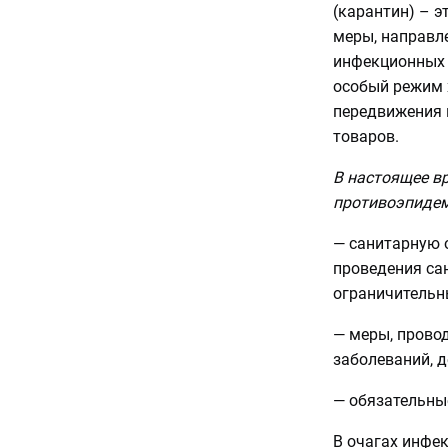
(карантин) – 
меры, направл
инфекционных 
особый режим 
передвижения н
товаров.
В настоящее вр
противоэпидем
— санитарную 
проведения са
ограничительн
— меры, прово
заболеваний, 
— обязательны
В очагах инфе