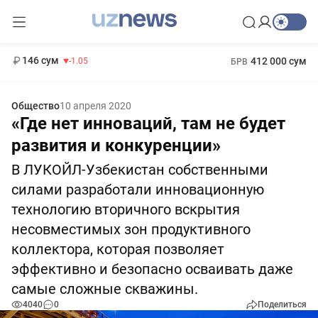
11 887 сум
-55.49
13 717 сум
1 271 000 сум
-25.83
МРОТ
146 сум
412 000 сум
-1.05
БРВ
Общество
10 апреля 2020
«Где нет инноваций, там не будет
развития и конкуренции»
В ЛУКОЙЛ-Узбекистан собственными
силами разработали инновационную
технологию вторичного вскрытия
несовместимых зон продуктивного
коллектора, которая позволяет
эффективно и безопасно осваивать даже
самые сложные скважины.
4040
0
Поделиться