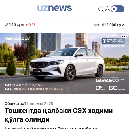
11 952 сум
36.46
13 780 сум
1 271 000 сум
30.12
МРОТ
145 сум
412 000 сум
-0.98
БРВ
Общество
11 апреля 2020
Тошкентда қалбаки СЭХ ходими
қўлга олинди