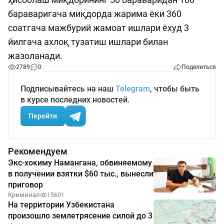
бараваригача миқдорда жарима ёки 360
соатгача мажбурий жамоат ишлари ёхуд 3
йилгача ахлоқ тузатиш ишлари билан
жазоланади.
2789
0
Поделиться
Подписывайтесь на наш
Telegram
, чтобы быть
в курсе последних новостей.
Перейти
Рекомендуем
Экс-хокиму Намангана, обвиняемому
в получении взятки $60 тыс., вынесли
приговор
Криминал
15601
На территории Узбекистана
произошло землетрясение силой до 3