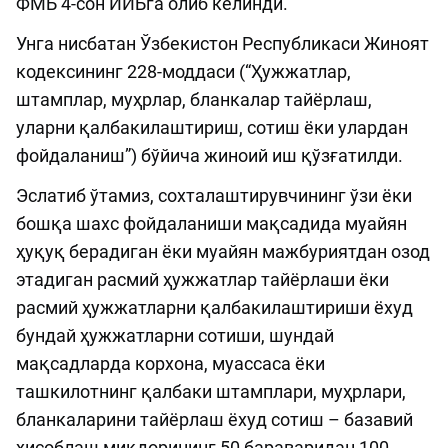
ФМБ 4-сон ИИБга олиб келинди.
Унга нисбатан Ўзбекистон Республикаси Жиноят
кодексининг 228-моддаси (“Ҳужжатлар,
штамплар, муҳрлар, бланкалар тайёрлаш,
уларни қалбакилаштириш, сотиш ёки улардан
фойдаланиш”) бўйича жиноий иш қўзғатилди.
Эслатиб ўтамиз, сохталаштирувчининг ўзи ёки
бошқа шахс фойдаланиши мақсадида муайян
ҳуқуқ берадиган ёки муайян мажбуриятдан озод
этадиган расмий ҳужжатлар тайёрлаши ёки
расмий ҳужжатларни қалбакилаштириши ёхуд
бундай ҳужжатларни сотиши, шундай
мақсадларда корхона, муассаса ёки
ташкилотнинг қалбаки штамплари, муҳрлари,
бланкаларини тайёрлаш ёхуд сотиш – базавий
ҳисоблаш миқдорининг 50 бараваридан 100