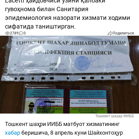
Lacetti ҳайдовчиси ўзини қалбаки
гувоҳнома билан Санитария
эпидемиология назорати хизмати ходими
сифатида таништирган.
2789
0
Поделиться
Тошкент шаҳар ИИББ
Тошкент шаҳри ИИББ матбуот хизматининг
хабар
беришича, 8 апрель куни Шайхонтоҳур