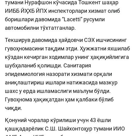
тумани Нурафшон кўчасида Тошкент шаҳар
ИИББ ЙҲХБ ЙПХ инспекторлари хизмат олиб
боришлари давомида “Lacetti” русумли
автомобилни тўхтатганлар.
Текширув давомида ҳайдовчи СЭХ ишчисининг
гувоҳномасини тақдим этди. Ҳужжатни яхшилаб
кўздан кечирган ходимлар унинг ҳақиқийлигига
шубҳаланиб қолишди. Санитария
эпидемиология назорати хизмати орқали
аниқлаштириш ишлари натижасида мазкур
шахс у ерда ишламаслиги маълум бўлди.
Гувоҳнома ҳақиқатдан ҳам қалбаки бўлиб
чиқди.
Қонуний чоралар кўрилиши учун 43 ёшли
қашқадарёлик С.Ш. Шайхонтоҳур тумани ИИО