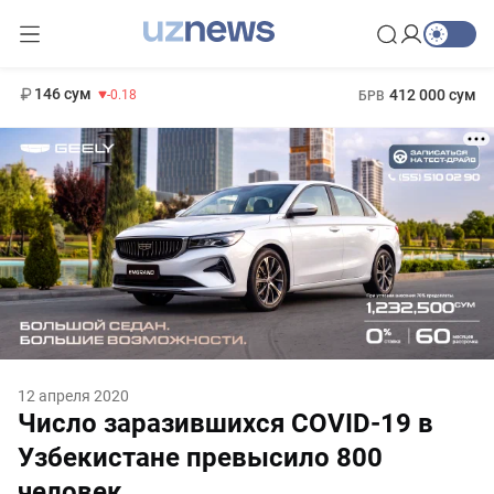
11 916 сум
28.92
13 749 сум
1 271 000 сум
32.19
МРОТ
146 сум
412 000 сум
-0.18
БРВ
12 апреля 2020
Число заразившихся COVID-19 в
Узбекистане превысило 800
человек