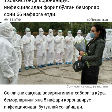
Ўзбекистонда коронавирус
инфекциясидан фориғ бўлган беморлар
сони 66 нафарга етди.
1891
0
Поделиться
Соғлиқни сақлаш вазирлиги
Соғлиқни сақлаш вазирлигининг хабарига кўра,
беморларнинг яна 5 нафари коронавирус
инфекциясидан бутунлай соғайишди.