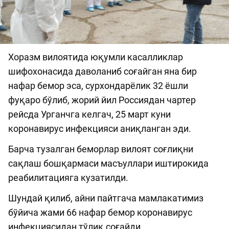
Хоразм вилоятида юқумли касалликлар
шифохонасида даволаниб соғайган яна бир
нафар бемор эса, сурхондарёлик 32 ёшли
фуқаро бўлиб, жорий йил Россиядан чартер
рейсда Урганчга келгач, 25 март куни
коронавирус инфекцияси аниқланган эди.
Барча тузалган беморлар вилоят соғлиқни
сақлаш бошқармаси масъуллари иштирокида
реабилитацияга кузатилди.
Шундай қилиб, айни пайтгача мамлакатимиз
бўйича жами 66 нафар бемор коронавирус
инфекциясидан тўлиқ соғайди.