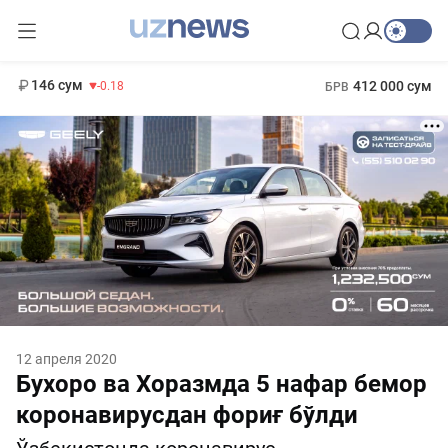
11 916 сум
28.92
13 749 сум
1 271 000 сум
32.19
МРОТ
146 сум
412 000 сум
-0.18
БРВ
12 апреля 2020
Бухоро ва Хоразмда 5 нафар бемор
коронавирусдан фориғ бўлди