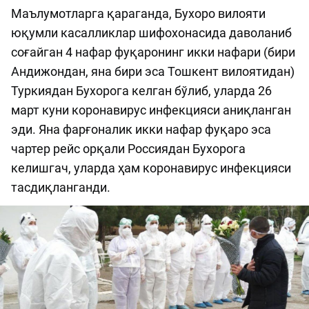
Маълумотларга қараганда, Бухоро вилояти
юқумли касалликлар шифохонасида даволаниб
соғайган 4 нафар фуқаронинг икки нафари (бири
Андижондан, яна бири эса Тошкент вилоятидан)
Туркиядан Бухорога келган бўлиб, уларда 26
март куни коронавирус инфекцияси аниқланган
эди. Яна фарғоналик икки нафар фуқаро эса
чартер рейс орқали Россиядан Бухорога
келишгач, уларда ҳам коронавирус инфекцияси
тасдиқланганди.