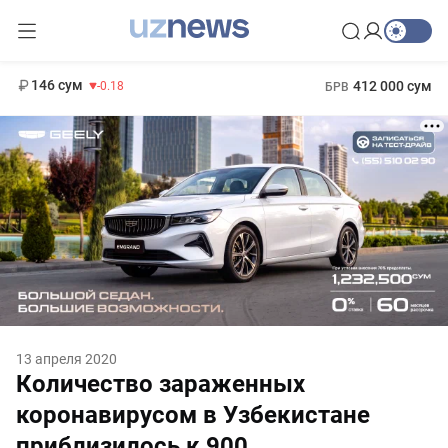
11 916 сум
28.92
13 749 сум
1 271 000 сум
32.19
МРОТ
146 сум
412 000 сум
-0.18
БРВ
13 апреля 2020
Количество зараженных
коронавирусом в Узбекистане
приблизилось к 900