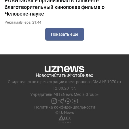
PUBG MOBILE организовал в Ташкенте
благотворительный кинопоказ фильма о
Человеке-пауке
Реклама
Вчера, 21:44
Показать еще
Новости
Статьи
Фото
Видео
Свидетельство о регистрации электронного СМИ № 1070 от
12.08.2015г.
Учредитель: ЧП «News Media Group»
Политика конфиденциальности
© UzNews