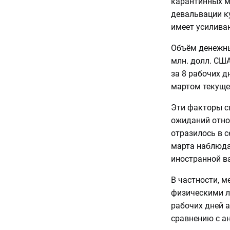
карантинных м
девальвации к
имеет усилив
Объём денежны
млн. долл. США
за 8 рабочих д
мартом текущег
Эти факторы с
ожиданий относ
отразилось в с
марта наблюда
иностранной в
В частности, 
физическими ли
рабочих дней 
сравнению с а