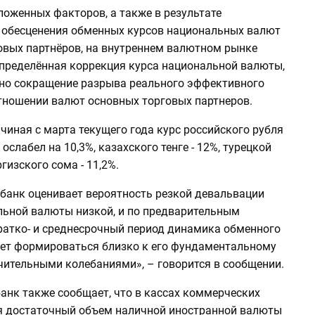
ложенных факторов, а также в результате
 обесценения обменных курсов национальных валют
овых партнёров, на внутреннем валютном рынке
пределённая коррекция курса национальной валюты,
нно сокращение разрыва реального эффективного
отношении валют основных торговых партнеров.
ачиная с марта текущего года курс российского рубля
ослабел на 10,3%, казахского тенге - 12%, турецкой
ргизского сома - 11,2%.
банк оценивает вероятность резкой девальвации
льной валюты низкой, и по предварительным
кратко- и среднесрочный период динамика обменного
дет формироваться близко к его фундаментальному
чительными колебаниями», – говорится в сообщении.
анк также сообщает, что в кассах коммерческих
я достаточный объем наличной иностранной валюты