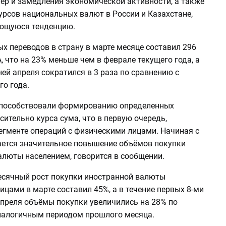
ер и замедления экономической активности, а также
урсов национальных валют в России и Казахстане,
ающуюся тенденцию.
х переводов в страну в марте месяце составил 296
, что на 23% меньше чем в феврале текущего года, а
ней апреля сократился в 3 раза по сравнению с
о года.
пособствовали формированию определенных
ительно курса сума, что в первую очередь,
егменте операций с физическими лицами. Начиная с
ется значительное повышение объёмов покупки
алюты населением, говорится в сообщении.
месячный рост покупки иностранной валюты
цами в марте составил 45%, а в течение первых 8-ми
апреля объёмы покупки увеличились на 28% по
налогичным периодом прошлого месяца.