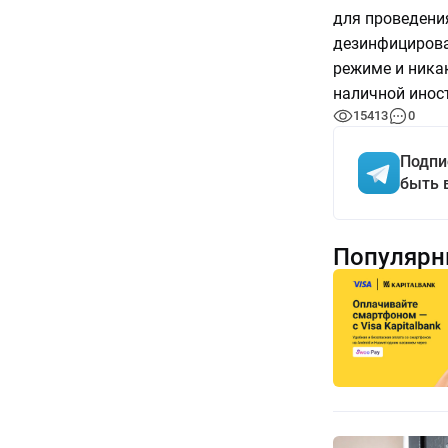
для проведени
дезинфицирова
режиме и ника
наличной инос
15413
0
Подпи
быть 
Популярн