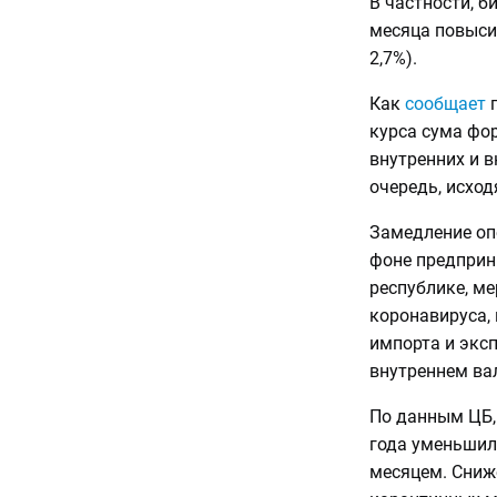
В частности, б
месяца повысил
2,7%).
Как
сообщает
п
курса сума фо
внутренних и 
очередь, исход
Замедление опе
фоне предприни
республике, м
коронавируса,
импорта и эксп
внутреннем ва
По данным ЦБ,
года уменьшил
месяцем. Сниж