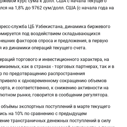
иржевой курс сума к долл. США с начала текущего
ся на 1,8% до 9762 сум/долл. США (с начала года на
ресс-служба ЦБ Узбекистана, динамика биржевого
рмируется под воздействием складывающихся
внешних факторов спроса и предложения, в первую
я из динамики операций текущего счета.
раций торгового и инвестиционного характера, на
маемых, как в странах - торговых партнерах, так и в
ер по предотвращению распространения
 привело к одновременному сокращению объемов
орта, и соответственно, к снижению активности на
лютном рынке, говорится в сообщении регулятора.
 объёмы экспортных поступлений в марте текущего
ись на 10% по сравнению с предыдущем
ение трансграничных денежных поступлений в силу