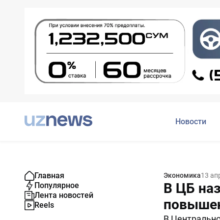
Новости
Главная
Экономика
13 ап
В ЦБ на
Популярное
Лента новостей
повышен
Reels
В Центральн