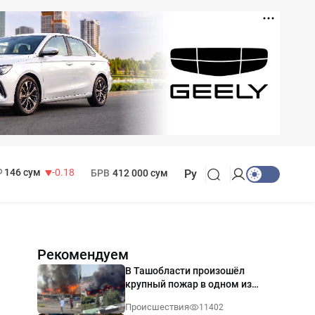
11 916 сум
28.92
13 749 сум
32.19
МРОТ
1 271 000 сум
146 сум
-0.18
БРВ
412 000 сум
Ру
Рекомендуем
В Ташобласти произошёл
крупный пожар в одном из
магазинов — видео
Происшествия
11402