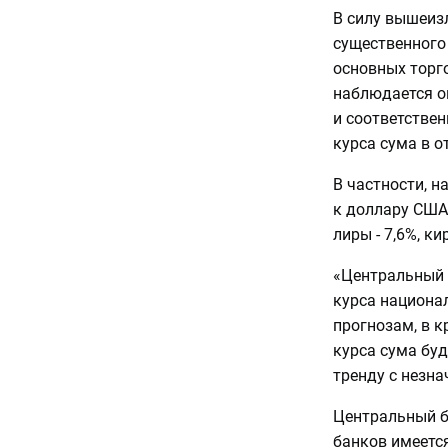
В силу вышеиз
существенного
основных торг
наблюдается о
и соответстве
курса сума в 
В частности, н
к доллару США 
лиры - 7,6%, ки
«Центральный 
курса национа
прогнозам, в 
курса сума бу
тренду с незна
Центральный б
банков имеетс