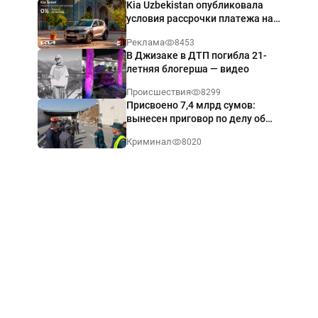
Kia Uzbekistan опубликовала
условия рассрочки платежа на
Kia Sonet со ставкой от 0%
Реклама
8453
годовых
В Джизаке в ДТП погибла 21-
летняя блогерша — видео
Происшествия
8299
Присвоено 7,4 млрд сумов:
вынесен приговор по делу об
обрушении путепровода в
Криминал
8020
Ташкенте