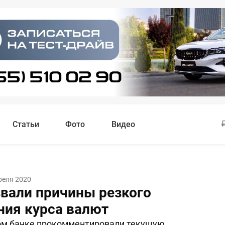
Статьи
Фото
Видео
реля 2020
звали причины резкого
ия курса валют
ом банке прокомментировали текущую